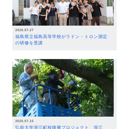
2026.07.27
福島県立福島高等学校がラドン・トロン測定
の研修を受講
2026.07.15
弘前大学浪江町桜復興プロジェクト 浪江