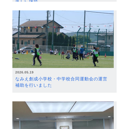
度）に採択
2026.05.19
なみえ創成小学校・中学校合同運動会の運営
補助を行いました