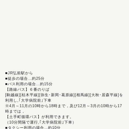
■JR弘前駅から
■徒歩の場合…約25分
■バス利用の場合…約15分
【路線バス】６番のりば
[駒越線][枯木平線][弥生･新岡･葛原線][相馬線][大秋･居森平線]を
利用し,｢大学病院前｣下車
※4月～11月の10時から18時まで，及び12月～3月の10時から17
時までは，
【土手町循環バス】が利用できます。
（10分間隔で運行,｢大学病院前｣下車）
■タクシー利用の場合…約10分