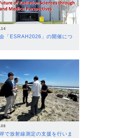
.14
会「ESRAH2026」の開催につ
.08
岸で放射線測定の支援を行いま