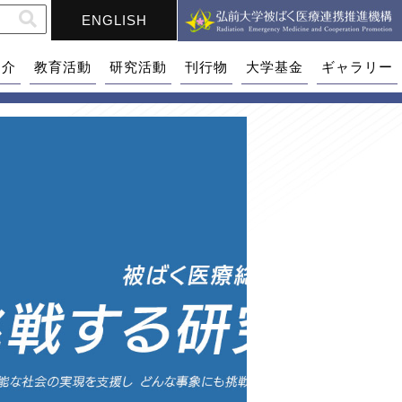
ENGLISH
紹介
教育活動
研究活動
刊行物
大学基金
ギャラリー