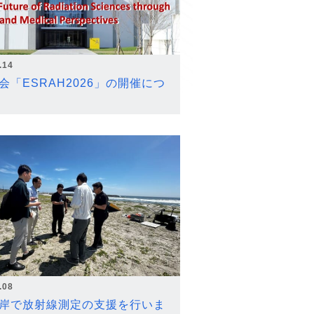
.14
会「ESRAH2026」の開催につ
.08
岸で放射線測定の支援を行いま