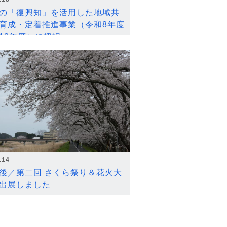
の「復興知」を活用した地域共
育成・定着推進事業（令和8年度
12年度）に採択
.14
後／第二回 さくら祭り＆花火大
出展しました