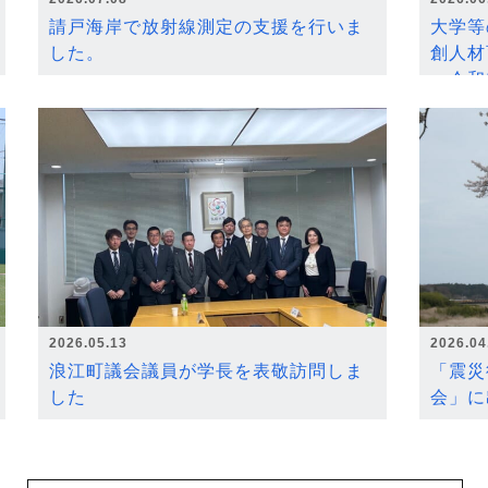
請戸海岸で放射線測定の支援を行いま
大学等
した。
創人材
～令和
2026.05.13
2026.04
浪江町議会議員が学長を表敬訪問しま
「震災
した
会」に