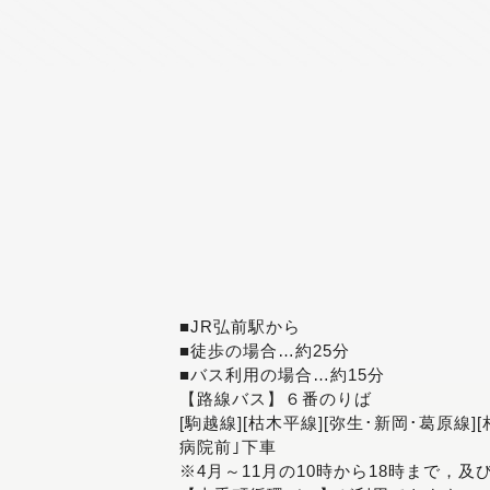
■JR弘前駅から
■徒歩の場合…約25分
■バス利用の場合…約15分
【路線バス】６番のりば
[駒越線][枯木平線][弥生･新岡･葛原線]
病院前｣下車
※4月～11月の10時から18時まで，及