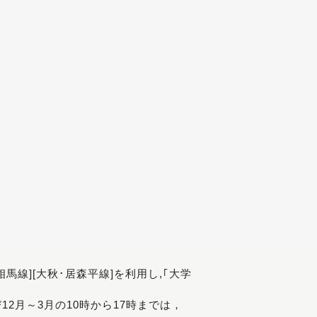
[相馬線][大秋･居森平線]を利用し,｢大学
び12月～3月の10時から17時までは，