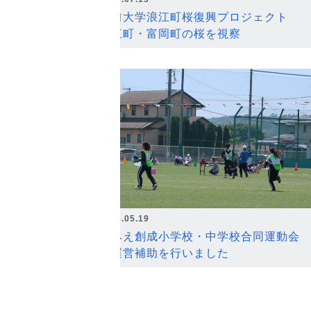
弘前大学浪江町桜復興プロジェクト
浪江町・富岡町の桜を視察
2026.05.19
なみえ創成小学校・中学校合同運動会
の運営補助を行いました