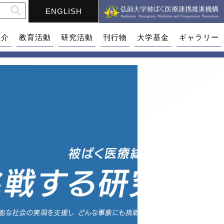
ENGLISH
紹介
教育活動
研究活動
刊行物
大学基金
ギャラリー