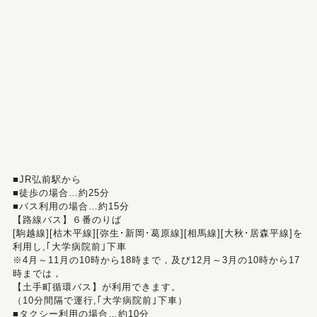
■JR弘前駅から
■徒歩の場合…約25分
■バス利用の場合…約15分
【路線バス】６番のりば
[駒越線][枯木平線][弥生･新岡･葛原線][相馬線][大秋･居森平線]を
利用し,｢大学病院前｣下車
※4月～11月の10時から18時まで，及び12月～3月の10時から17
時までは，
【土手町循環バス】が利用できます。
（10分間隔で運行,｢大学病院前｣下車）
■タクシー利用の場合…約10分