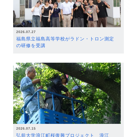
2026.07.27
福島県立福島高等学校がラドン・トロン測定
の研修を受講
2026.07.15
弘前大学浪江町桜復興プロジェクト 浪江