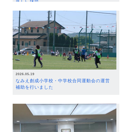
度）に採択
2026.05.19
なみえ創成小学校・中学校合同運動会の運営
補助を行いました