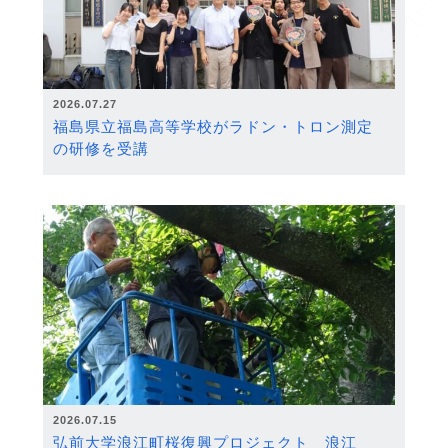
2026.07.27
福島県立福島高等学校がラドン・トロン測定
の研修を受講
2026.07.15
弘前大学浪江町桜復興プロジェクト 浪江