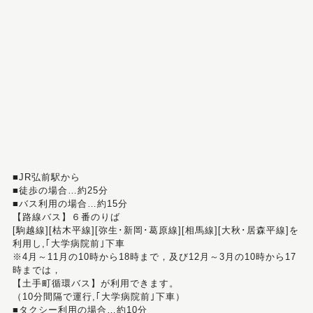
■JR弘前駅から
■徒歩の場合…約25分
■バス利用の場合…約15分
【路線バス】６番のりば
[駒越線][枯木平線][弥生･新岡･葛原線][相馬線][大秋･居森平線]を
利用し,｢大学病院前｣下車
※4月～11月の10時から18時まで，及び12月～3月の10時から17
時までは，
【土手町循環バス】が利用できます。
（10分間隔で運行,｢大学病院前｣下車）
■タクシー利用の場合…約10分