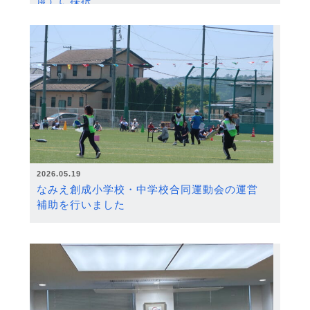
度）に採択
2026.05.19
なみえ創成小学校・中学校合同運動会の運営
補助を行いました