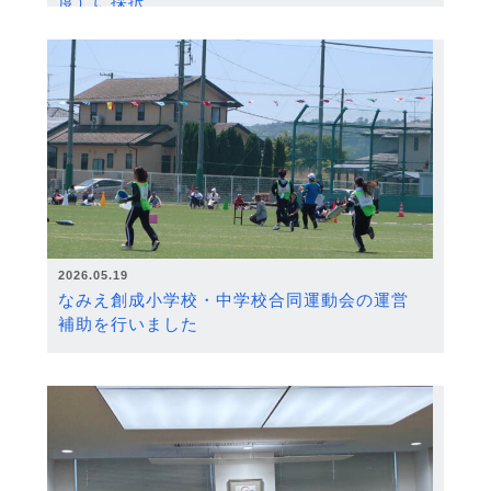
度）に採択
2026.05.19
なみえ創成小学校・中学校合同運動会の運営
補助を行いました