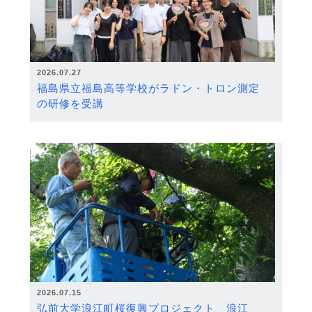
2026.07.27
福島県立福島高等学校がラドン・トロン測定
の研修を受講
2026.07.15
弘前大学浪江町桜復興プロジェクト 浪江