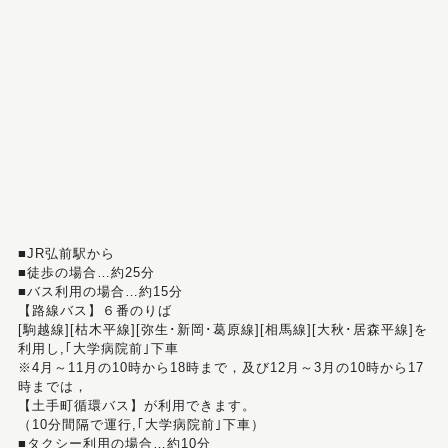
■JR弘前駅から
■徒歩の場合…約25分
■バス利用の場合…約15分
【路線バス】６番のりば
[駒越線][枯木平線][弥生･新岡･葛原線][相馬線][大秋･居森平線]を
利用し,｢大学病院前｣下車
※4月～11月の10時から18時まで，及び12月～3月の10時から17
時までは，
【土手町循環バス】が利用できます。
（10分間隔で運行,｢大学病院前｣下車）
■タクシー利用の場合…約10分