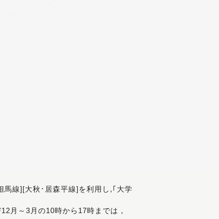
[相馬線][大秋･居森平線]を利用し,｢大学
び12月～3月の10時から17時までは，