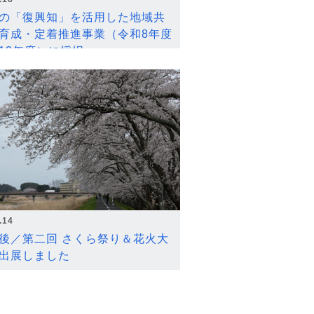
の「復興知」を活用した地域共
育成・定着推進事業（令和8年度
12年度）に採択
.14
後／第二回 さくら祭り＆花火大
出展しました