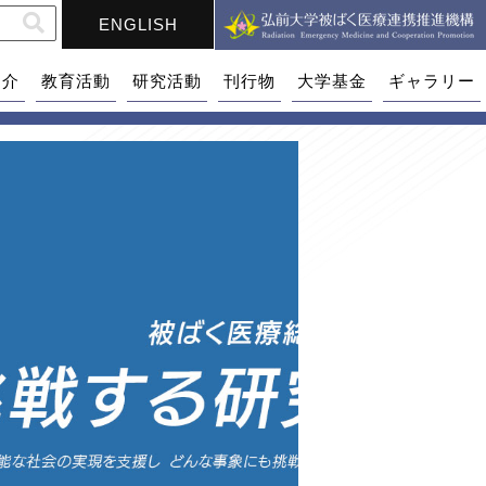
ENGLISH
紹介
教育活動
研究活動
刊行物
大学基金
ギャラリー