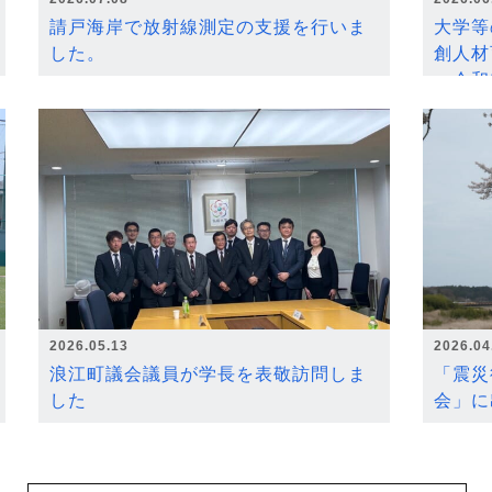
請戸海岸で放射線測定の支援を行いま
大学等
した。
創人材
～令和
2026.05.13
2026.04
浪江町議会議員が学長を表敬訪問しま
「震災
した
会」に