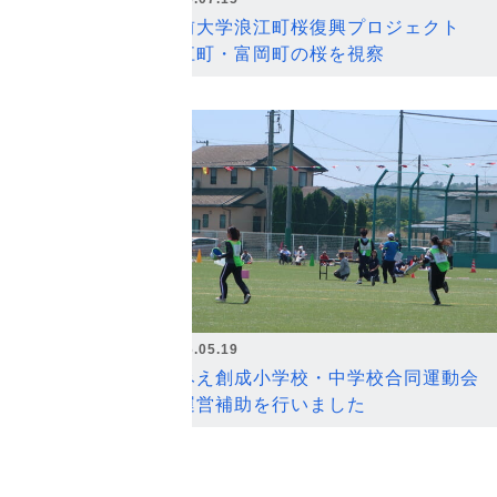
弘前大学浪江町桜復興プロジェクト
浪江町・富岡町の桜を視察
2026.05.19
なみえ創成小学校・中学校合同運動会
の運営補助を行いました