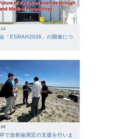
.14
会「ESRAH2026」の開催につ
.08
岸で放射線測定の支援を行いま