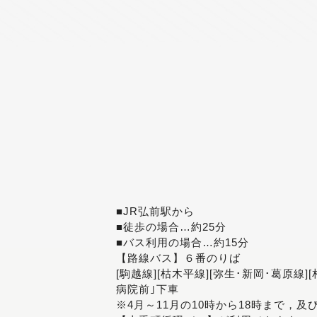
■JR弘前駅から
■徒歩の場合…約25分
■バス利用の場合…約15分
【路線バス】６番のりば
[駒越線][枯木平線][弥生･新岡･葛原線]
病院前｣下車
※4月～11月の10時から18時まで，及