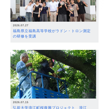
2026.07.27
福島県立福島高等学校がラドン・トロン測定
の研修を受講
2026.07.15
弘前大学浪江町桜復興プロジェクト 浪江