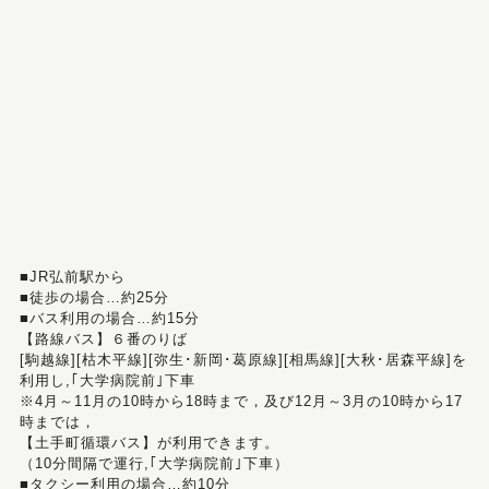
■JR弘前駅から
■徒歩の場合…約25分
■バス利用の場合…約15分
【路線バス】６番のりば
[駒越線][枯木平線][弥生･新岡･葛原線][相馬線][大秋･居森平線]を
利用し,｢大学病院前｣下車
※4月～11月の10時から18時まで，及び12月～3月の10時から17
時までは，
【土手町循環バス】が利用できます。
（10分間隔で運行,｢大学病院前｣下車）
■タクシー利用の場合…約10分