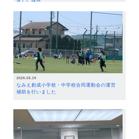
度）に採択
2026.05.19
なみえ創成小学校・中学校合同運動会の運営
補助を行いました