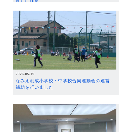
度）に採択
2026.05.19
なみえ創成小学校・中学校合同運動会の運営
補助を行いました