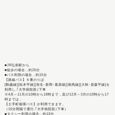
■JR弘前駅から
■徒歩の場合…約25分
■バス利用の場合…約15分
【路線バス】６番のりば
[駒越線][枯木平線][弥生･新岡･葛原線][相馬線][大秋･居森平線]を
利用し,｢大学病院前｣下車
※4月～11月の10時から18時まで，及び12月～3月の10時から17
時までは，
【土手町循環バス】が利用できます。
（10分間隔で運行,｢大学病院前｣下車）
■タクシー利用の場合…約10分