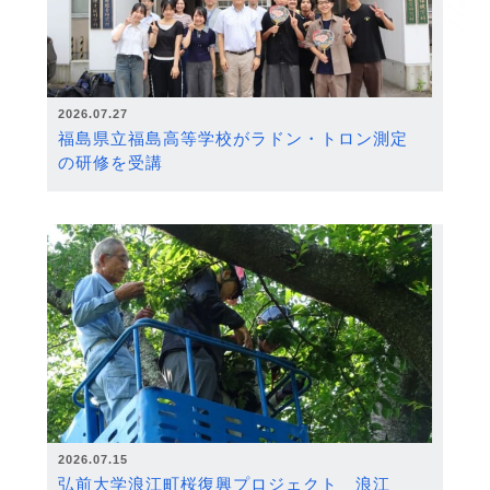
2026.07.27
福島県立福島高等学校がラドン・トロン測定
の研修を受講
2026.07.15
弘前大学浪江町桜復興プロジェクト 浪江