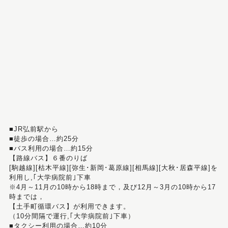
■JR弘前駅から
■徒歩の場合…約25分
■バス利用の場合…約15分
【路線バス】６番のりば
[駒越線][枯木平線][弥生･新岡･葛原線][相馬線][大秋･居森平線]を
利用し,｢大学病院前｣下車
※4月～11月の10時から18時まで，及び12月～3月の10時から17
時までは，
【土手町循環バス】が利用できます。
（10分間隔で運行,｢大学病院前｣下車）
■タクシー利用の場合…約10分