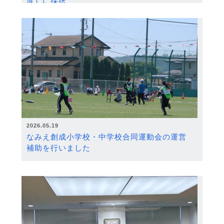
度）に採択
2026.05.19
なみえ創成小学校・中学校合同運動会の運営
補助を行いました