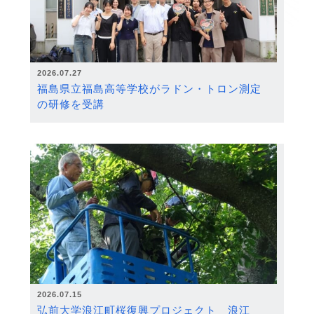
2026.07.27
福島県立福島高等学校がラドン・トロン測定
の研修を受講
2026.07.15
弘前大学浪江町桜復興プロジェクト 浪江