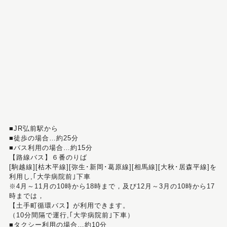
■JR弘前駅から
■徒歩の場合…約25分
■バス利用の場合…約15分
【路線バス】６番のりば
[駒越線][枯木平線][弥生･新岡･葛原線][相馬線][大秋･居森平線]を
利用し,｢大学病院前｣下車
※4月～11月の10時から18時まで，及び12月～3月の10時から17
時までは，
【土手町循環バス】が利用できます。
（10分間隔で運行,｢大学病院前｣下車）
■タクシー利用の場合…約10分