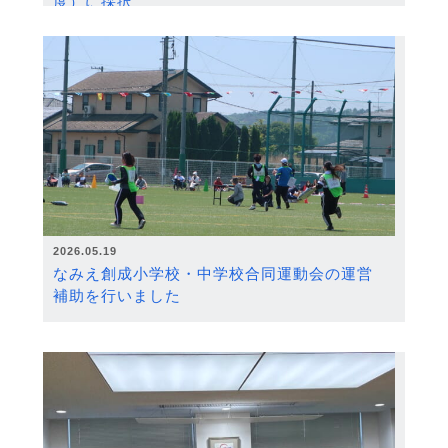
度）に採択
2026.05.19
なみえ創成小学校・中学校合同運動会の運営
補助を行いました