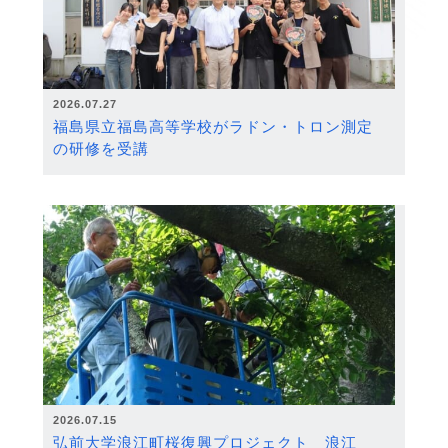
2026.07.27
福島県立福島高等学校がラドン・トロン測定
の研修を受講
2026.07.15
弘前大学浪江町桜復興プロジェクト 浪江