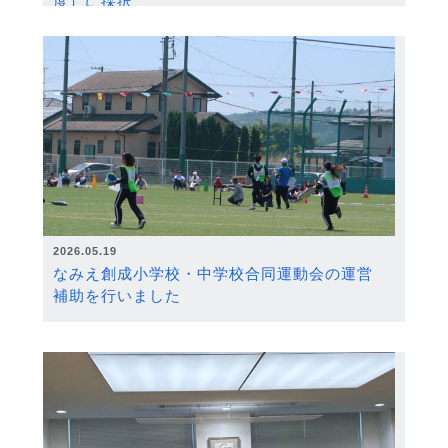
度）に採択
2026.05.19
なみえ創成小学校・中学校合同運動会の運営
補助を行いました