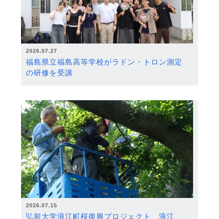
2026.07.27
福島県立福島高等学校がラドン・トロン測定
の研修を受講
2026.07.15
弘前大学浪江町桜復興プロジェクト 浪江