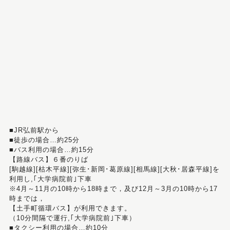
■JR弘前駅から
■徒歩の場合…約25分
■バス利用の場合…約15分
【路線バス】６番のりば
[駒越線][枯木平線][弥生･新岡･葛原線][相馬線][大秋･居森平線]を
利用し,｢大学病院前｣下車
※4月～11月の10時から18時まで，及び12月～3月の10時から17
時までは，
【土手町循環バス】が利用できます。
（10分間隔で運行,｢大学病院前｣下車）
■タクシー利用の場合…約10分