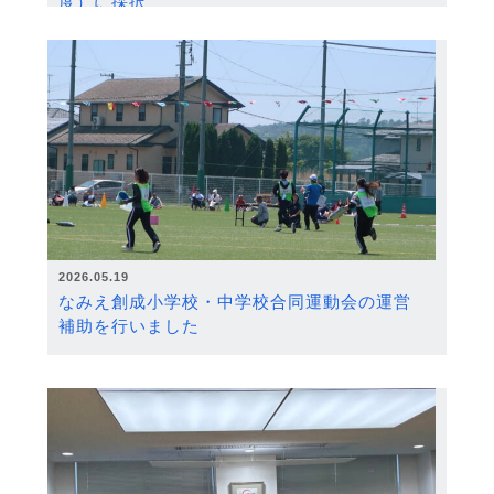
度）に採択
2026.05.19
なみえ創成小学校・中学校合同運動会の運営
補助を行いました