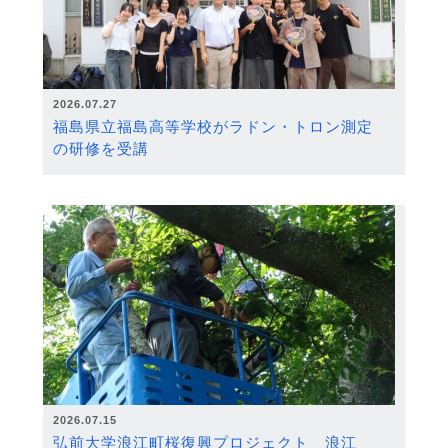
2026.07.27
福島県立福島高等学校がラドン・トロン測定
の研修を受講
2026.07.15
弘前大学浪江町桜復興プロジェクト 浪江