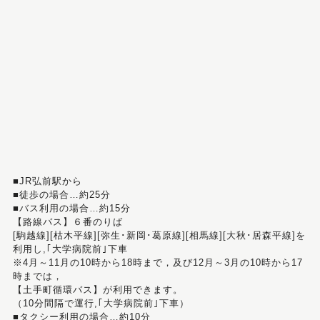
■JR弘前駅から
■徒歩の場合…約25分
■バス利用の場合…約15分
【路線バス】６番のりば
[駒越線][枯木平線][弥生･新岡･葛原線][相馬線][大秋･居森平線]を
利用し,｢大学病院前｣下車
※4月～11月の10時から18時まで，及び12月～3月の10時から17
時までは，
【土手町循環バス】が利用できます。
（10分間隔で運行,｢大学病院前｣下車）
■タクシー利用の場合…約10分