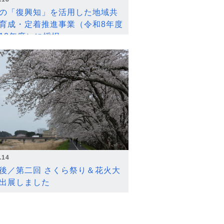
の「復興知」を活用した地域共
育成・定着推進事業（令和8年度
12年度）に採択
.14
後／第二回 さくら祭り＆花火大
出展しました