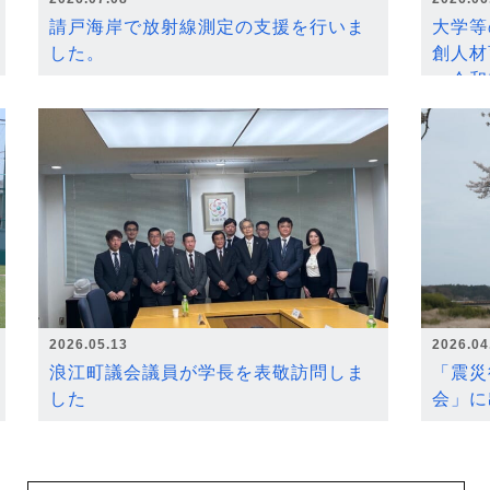
請戸海岸で放射線測定の支援を行いま
大学等
した。
創人材
～令和
2026.05.13
2026.04
浪江町議会議員が学長を表敬訪問しま
「震災
した
会」に