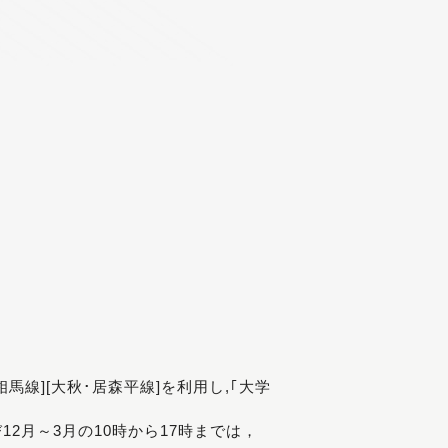
[相馬線][大秋･居森平線]を利用し,｢大学
び12月～3月の10時から17時までは，