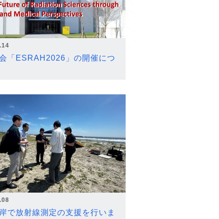
.14
会「ESRAH2026」の開催につ
.08
岸で放射線測定の支援を行いま