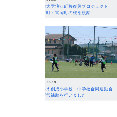
弘前大学浪江町桜復興プロジェクト
浪江町・富岡町の桜を視察
2026.05.19
なみえ創成小学校・中学校合同運動会
の運営補助を行いました