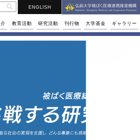
ENGLISH
紹介
教育活動
研究活動
刊行物
大学基金
ギャラリー