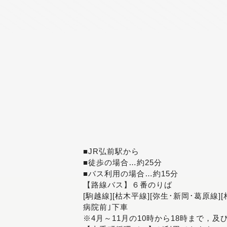
■JR弘前駅から
■徒歩の場合…約25分
■バス利用の場合…約15分
【路線バス】６番のりば
[駒越線][枯木平線][弥生･新岡･葛原線]
病院前｣下車
※4月～11月の10時から18時まで，及