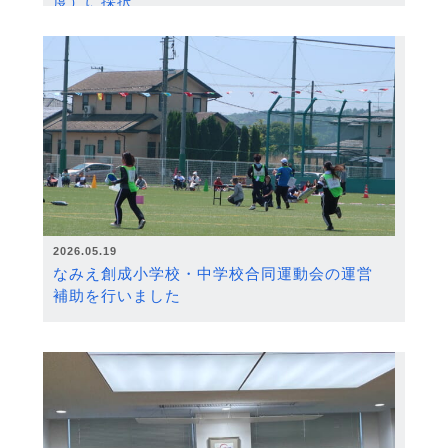
度）に採択
2026.05.19
なみえ創成小学校・中学校合同運動会の運営
補助を行いました