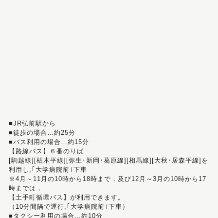
■JR弘前駅から
■徒歩の場合…約25分
■バス利用の場合…約15分
【路線バス】６番のりば
[駒越線][枯木平線][弥生･新岡･葛原線][相馬線][大秋･居森平線]を
利用し,｢大学病院前｣下車
※4月～11月の10時から18時まで，及び12月～3月の10時から17
時までは，
【土手町循環バス】が利用できます。
（10分間隔で運行,｢大学病院前｣下車）
■タクシー利用の場合…約10分