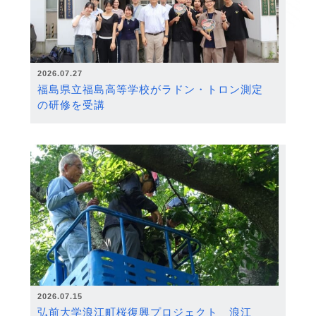
2026.07.27
福島県立福島高等学校がラドン・トロン測定
の研修を受講
2026.07.15
弘前大学浪江町桜復興プロジェクト 浪江