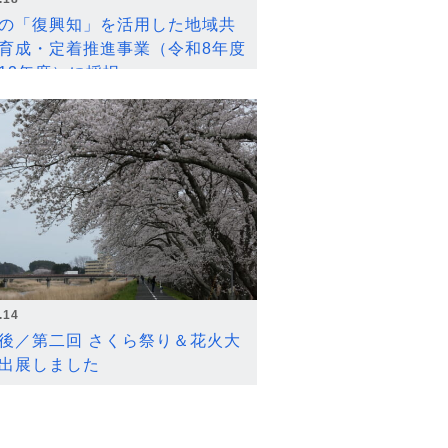
の「復興知」を活用した地域共
育成・定着推進事業（令和8年度
12年度）に採択
.14
後／第二回 さくら祭り＆花火大
出展しました