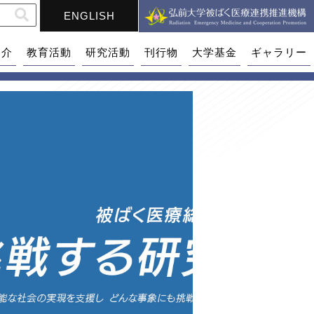
ENGLISH
紹介
教育活動
研究活動
刊行物
大学基金
ギャラリー