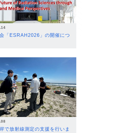
.14
会「ESRAH2026」の開催につ
.08
岸で放射線測定の支援を行いま