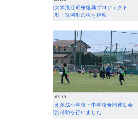
弘前大学浪江町桜復興プロジェクト
浪江町・富岡町の桜を視察
2026.05.19
なみえ創成小学校・中学校合同運動会
の運営補助を行いました