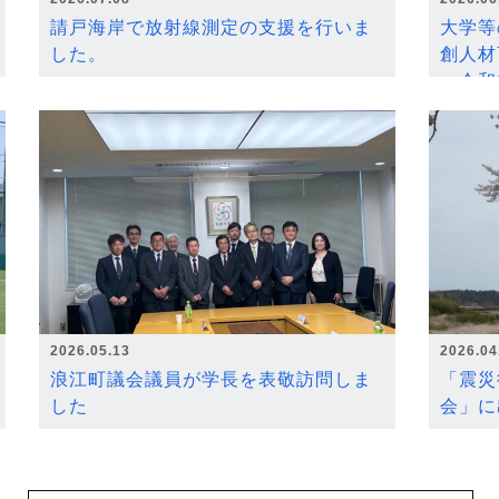
請戸海岸で放射線測定の支援を行いま
大学等
した。
創人材
～令和
2026.05.13
2026.04
浪江町議会議員が学長を表敬訪問しま
「震災
した
会」に