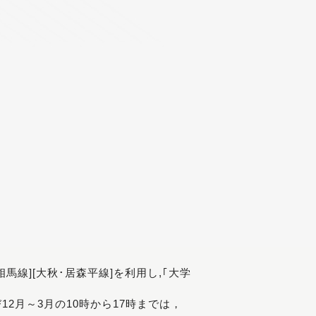
[相馬線][大秋･居森平線]を利用し,｢大学
び12月～3月の10時から17時までは，