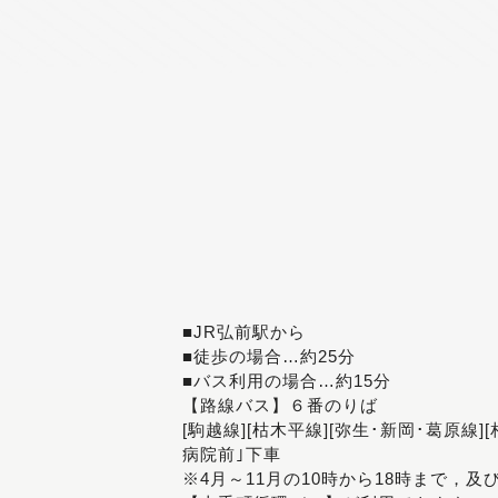
■JR弘前駅から
■徒歩の場合…約25分
■バス利用の場合…約15分
【路線バス】６番のりば
[駒越線][枯木平線][弥生･新岡･葛原線]
病院前｣下車
※4月～11月の10時から18時まで，及