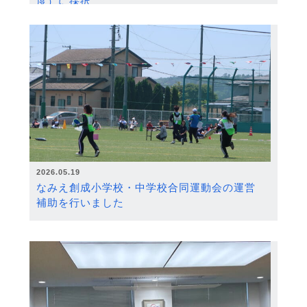
度）に採択
2026.05.19
なみえ創成小学校・中学校合同運動会の運営
補助を行いました