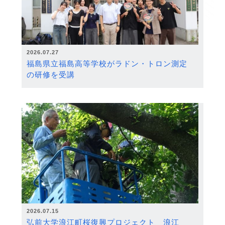
2026.07.27
福島県立福島高等学校がラドン・トロン測定
の研修を受講
2026.07.15
弘前大学浪江町桜復興プロジェクト 浪江