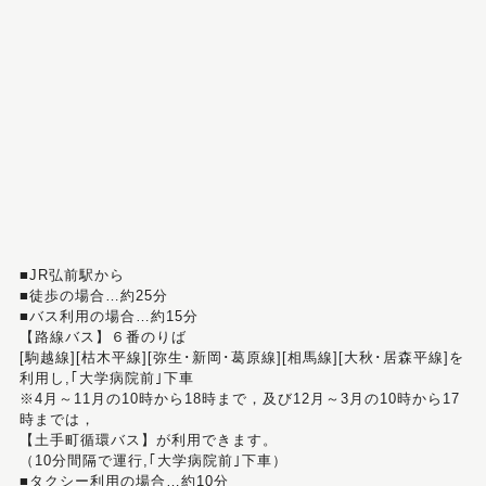
■JR弘前駅から
■徒歩の場合…約25分
■バス利用の場合…約15分
【路線バス】６番のりば
[駒越線][枯木平線][弥生･新岡･葛原線][相馬線][大秋･居森平線]を
利用し,｢大学病院前｣下車
※4月～11月の10時から18時まで，及び12月～3月の10時から17
時までは，
【土手町循環バス】が利用できます。
（10分間隔で運行,｢大学病院前｣下車）
■タクシー利用の場合…約10分