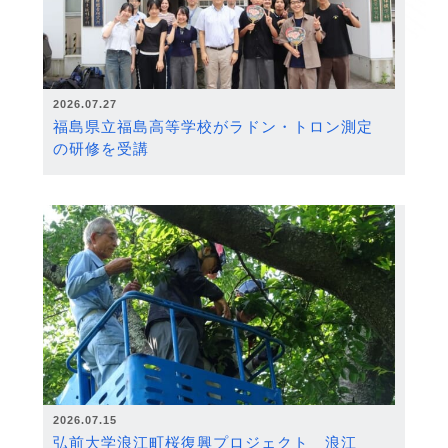
2026.07.27
福島県立福島高等学校がラドン・トロン測定
の研修を受講
2026.07.15
弘前大学浪江町桜復興プロジェクト 浪江