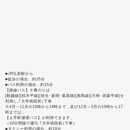
■JR弘前駅から
■徒歩の場合…約25分
■バス利用の場合…約15分
【路線バス】６番のりば
[駒越線][枯木平線][弥生･新岡･葛原線][相馬線][大秋･居森平線]を
利用し,｢大学病院前｣下車
※4月～11月の10時から18時まで，及び12月～3月の10時から17
時までは，
【土手町循環バス】が利用できます。
（10分間隔で運行,｢大学病院前｣下車）
■タクシー利用の場合…約10分