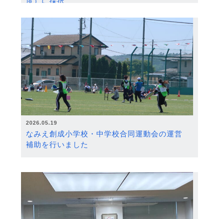
度）に採択
2026.05.19
なみえ創成小学校・中学校合同運動会の運営
補助を行いました