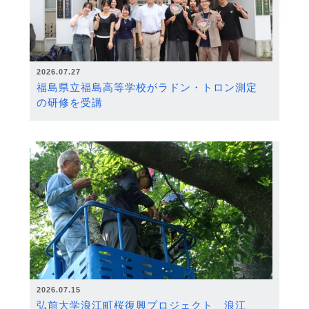
2026.07.27
福島県立福島高等学校がラドン・トロン測定
の研修を受講
2026.07.15
弘前大学浪江町桜復興プロジェクト 浪江