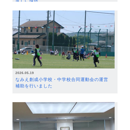
度）に採択
2026.05.19
なみえ創成小学校・中学校合同運動会の運営
補助を行いました