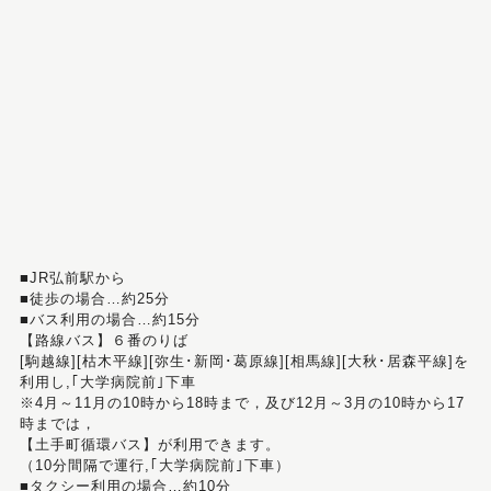
■JR弘前駅から
■徒歩の場合…約25分
■バス利用の場合…約15分
【路線バス】６番のりば
[駒越線][枯木平線][弥生･新岡･葛原線][相馬線][大秋･居森平線]を
利用し,｢大学病院前｣下車
※4月～11月の10時から18時まで，及び12月～3月の10時から17
時までは，
【土手町循環バス】が利用できます。
（10分間隔で運行,｢大学病院前｣下車）
■タクシー利用の場合…約10分