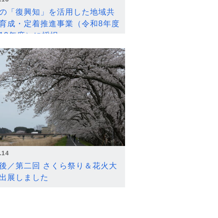
の「復興知」を活用した地域共
育成・定着推進事業（令和8年度
12年度）に採択
.14
後／第二回 さくら祭り＆花火大
出展しました