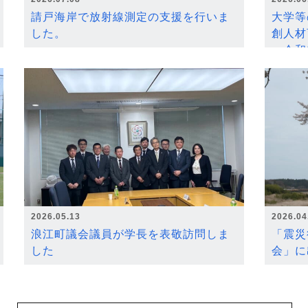
請戸海岸で放射線測定の支援を行いま
大学等
した。
創人材
～令和
2026.05.13
2026.04
浪江町議会議員が学長を表敬訪問しま
「震災
した
会」に