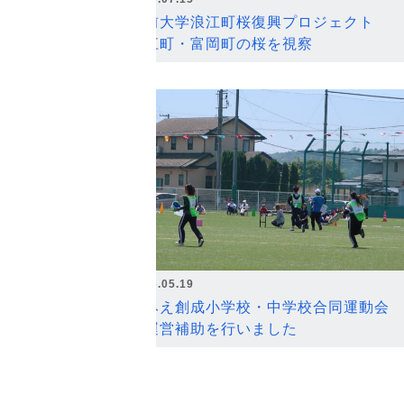
弘前大学浪江町桜復興プロジェクト
浪江町・富岡町の桜を視察
2026.05.19
なみえ創成小学校・中学校合同運動会
の運営補助を行いました