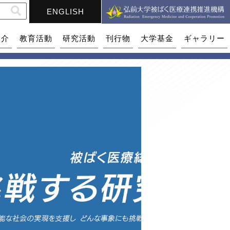
ENGLISH
紹介
教育活動
研究活動
刊行物
大学基金
ギャラリー