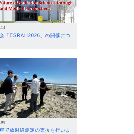
.14
会「ESRAH2026」の開催につ
.08
岸で放射線測定の支援を行いま