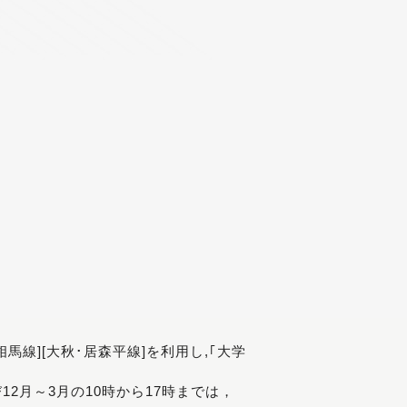
[相馬線][大秋･居森平線]を利用し,｢大学
び12月～3月の10時から17時までは，