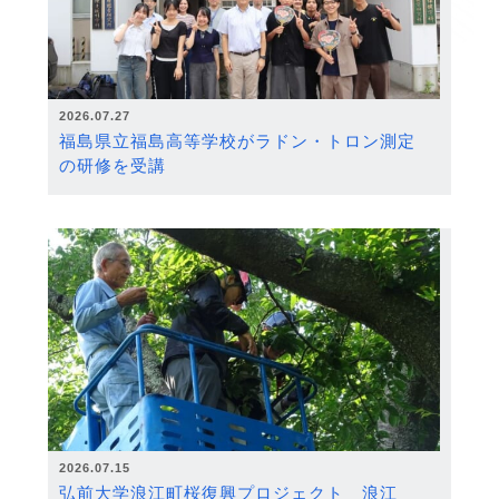
2026.07.27
福島県立福島高等学校がラドン・トロン測定
の研修を受講
2026.07.15
弘前大学浪江町桜復興プロジェクト 浪江