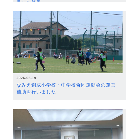
度）に採択
2026.05.19
なみえ創成小学校・中学校合同運動会の運営
補助を行いました