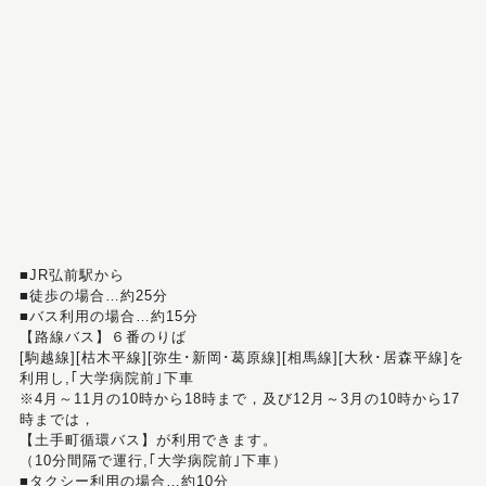
■JR弘前駅から
■徒歩の場合…約25分
■バス利用の場合…約15分
【路線バス】６番のりば
[駒越線][枯木平線][弥生･新岡･葛原線][相馬線][大秋･居森平線]を
利用し,｢大学病院前｣下車
※4月～11月の10時から18時まで，及び12月～3月の10時から17
時までは，
【土手町循環バス】が利用できます。
（10分間隔で運行,｢大学病院前｣下車）
■タクシー利用の場合…約10分