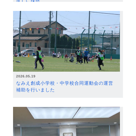
度）に採択
2026.05.19
なみえ創成小学校・中学校合同運動会の運営
補助を行いました