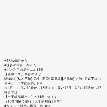
■JR弘前駅から
■徒歩の場合…約25分
■バス利用の場合…約15分
【路線バス】６番のりば
[駒越線][枯木平線][弥生･新岡･葛原線][相馬線][大秋･居森平線]を
利用し,｢大学病院前｣下車
※4月～11月の10時から18時まで，及び12月～3月の10時から17
時までは，
【土手町循環バス】が利用できます。
（10分間隔で運行,｢大学病院前｣下車）
■タクシー利用の場合…約10分