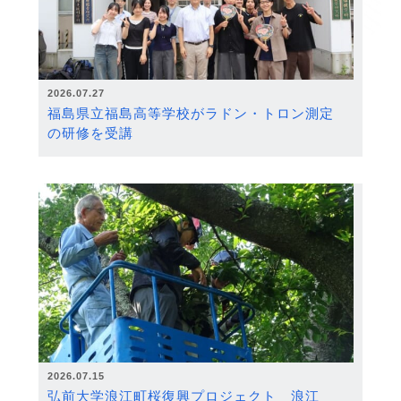
2026.07.27
福島県立福島高等学校がラドン・トロン測定
の研修を受講
2026.07.15
弘前大学浪江町桜復興プロジェクト 浪江