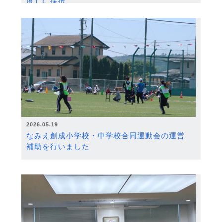
度）に採択
2026.05.19
なみえ創成小学校・中学校合同運動会の運営
補助を行いました