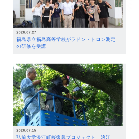
2026.07.27
福島県立福島高等学校がラドン・トロン測定
の研修を受講
2026.07.15
弘前大学浪江町桜復興プロジェクト 浪江