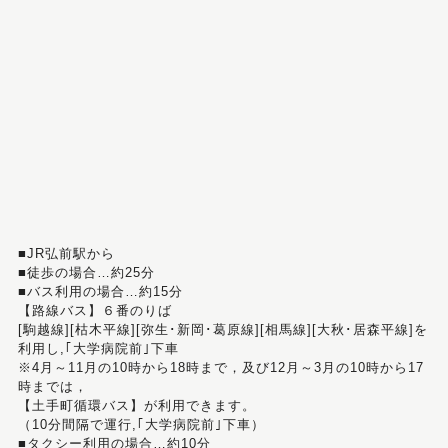
■JR弘前駅から
■徒歩の場合…約25分
■バス利用の場合…約15分
【路線バス】６番のりば
[駒越線][枯木平線][弥生･新岡･葛原線][相馬線][大秋･居森平線]を
利用し,｢大学病院前｣下車
※4月～11月の10時から18時まで，及び12月～3月の10時から17
時までは，
【土手町循環バス】が利用できます。
（10分間隔で運行,｢大学病院前｣下車）
■タクシー利用の場合…約10分