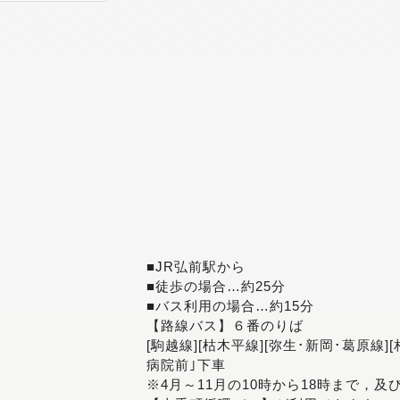
■JR弘前駅から
■徒歩の場合…約25分
■バス利用の場合…約15分
【路線バス】６番のりば
[駒越線][枯木平線][弥生･新岡･葛原線]
病院前｣下車
※4月～11月の10時から18時まで，及