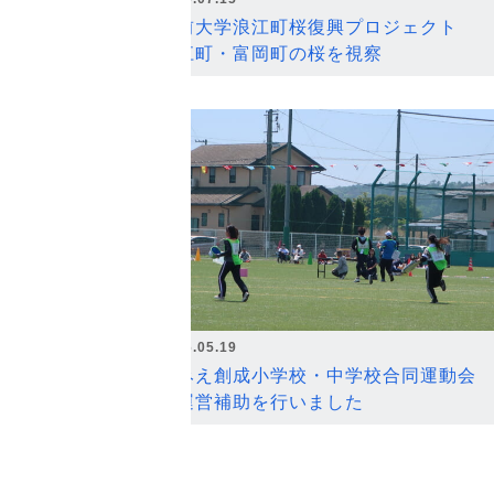
弘前大学浪江町桜復興プロジェクト
浪江町・富岡町の桜を視察
2026.05.19
なみえ創成小学校・中学校合同運動会
の運営補助を行いました