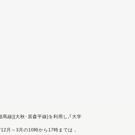
[相馬線][大秋･居森平線]を利用し,｢大学
び12月～3月の10時から17時までは，