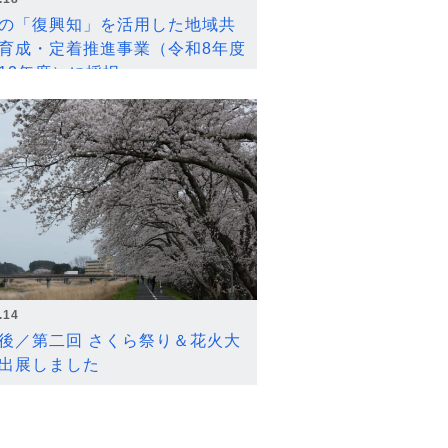
の「復興知」を活用した地域共
育成・定着推進事業（令和8年度
12年度）に採択
.14
後／第二回 さくら祭り＆花火大
出展しました