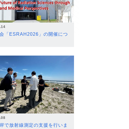
.14
会「ESRAH2026」の開催につ
.08
岸で放射線測定の支援を行いま