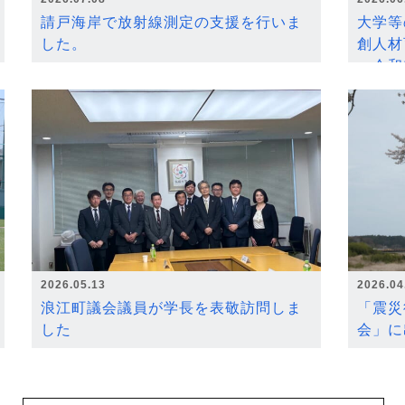
請戸海岸で放射線測定の支援を行いま
大学等
した。
創人材
～令和
2026.05.13
2026.04
浪江町議会議員が学長を表敬訪問しま
「震災
した
会」に