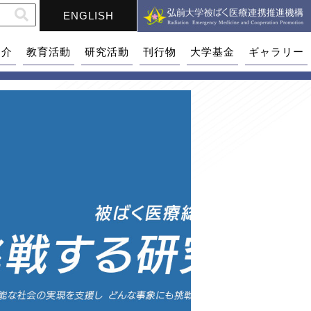
ENGLISH
紹介
教育活動
研究活動
刊行物
大学基金
ギャラリー