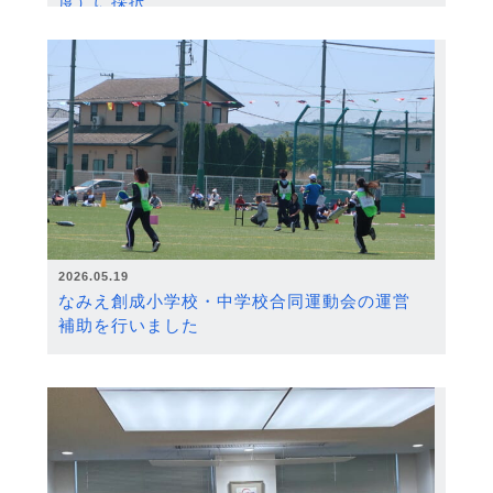
度）に採択
2026.05.19
なみえ創成小学校・中学校合同運動会の運営
補助を行いました