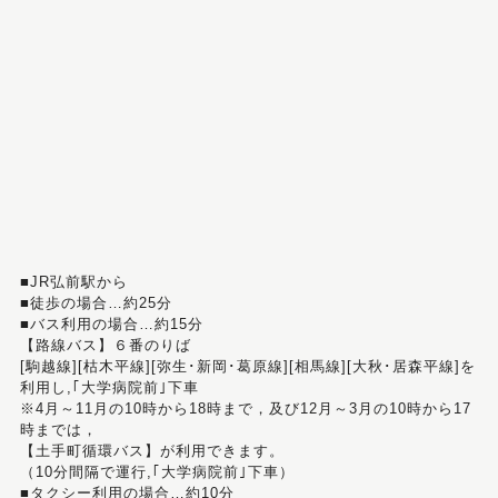
■JR弘前駅から
■徒歩の場合…約25分
■バス利用の場合…約15分
【路線バス】６番のりば
[駒越線][枯木平線][弥生･新岡･葛原線][相馬線][大秋･居森平線]を
利用し,｢大学病院前｣下車
※4月～11月の10時から18時まで，及び12月～3月の10時から17
時までは，
【土手町循環バス】が利用できます。
（10分間隔で運行,｢大学病院前｣下車）
■タクシー利用の場合…約10分