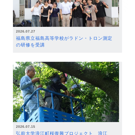
2026.07.27
福島県立福島高等学校がラドン・トロン測定
の研修を受講
2026.07.15
弘前大学浪江町桜復興プロジェクト 浪江