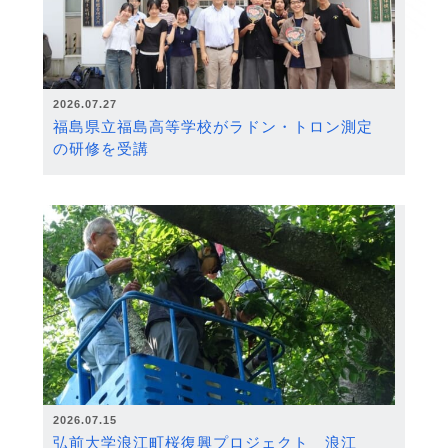
2026.07.27
福島県立福島高等学校がラドン・トロン測定
の研修を受講
2026.07.15
弘前大学浪江町桜復興プロジェクト 浪江