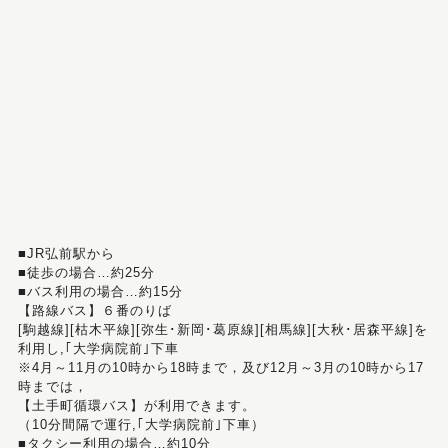
■JR弘前駅から
■徒歩の場合…約25分
■バス利用の場合…約15分
【路線バス】６番のりば
[駒越線][枯木平線][弥生･新岡･葛原線][相馬線][大秋･居森平線]を
利用し,｢大学病院前｣下車
※4月～11月の10時から18時まで，及び12月～3月の10時から17
時までは，
【土手町循環バス】が利用できます。
（10分間隔で運行,｢大学病院前｣下車）
■タクシー利用の場合…約10分