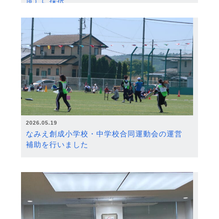
度）に採択
2026.05.19
なみえ創成小学校・中学校合同運動会の運営
補助を行いました