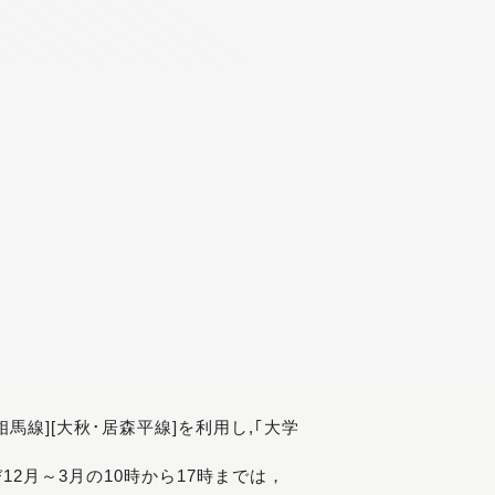
[相馬線][大秋･居森平線]を利用し,｢大学
び12月～3月の10時から17時までは，