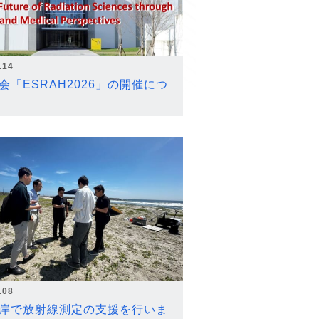
.14
会「ESRAH2026」の開催につ
.08
岸で放射線測定の支援を行いま