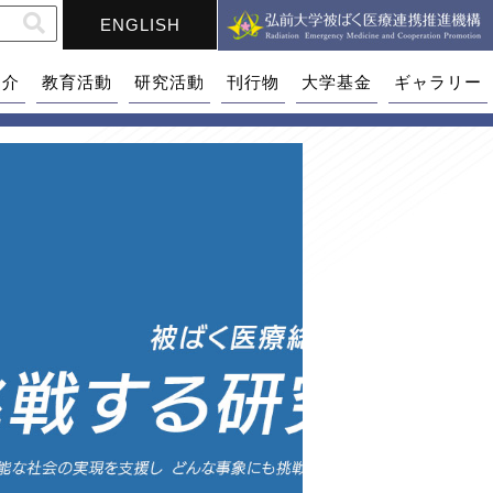
ENGLISH
紹介
教育活動
研究活動
刊行物
大学基金
ギャラリー