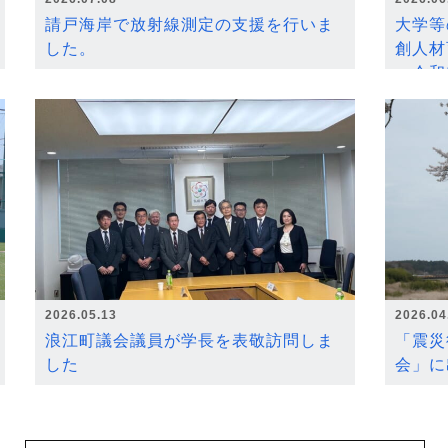
請戸海岸で放射線測定の支援を行いま
大学等
した。
創人材
～令和
2026.05.13
2026.04
浪江町議会議員が学長を表敬訪問しま
「震災
した
会」に