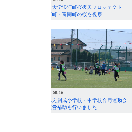
弘前大学浪江町桜復興プロジェクト
浪江町・富岡町の桜を視察
2026.05.19
なみえ創成小学校・中学校合同運動会
の運営補助を行いました