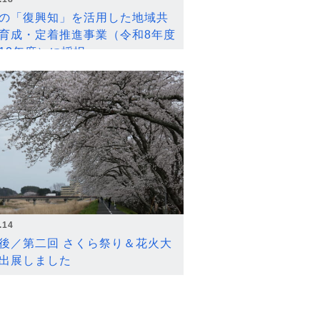
の「復興知」を活用した地域共
育成・定着推進事業（令和8年度
12年度）に採択
.14
後／第二回 さくら祭り＆花火大
出展しました