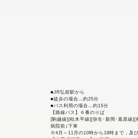
■JR弘前駅から
■徒歩の場合…約25分
■バス利用の場合…約15分
【路線バス】６番のりば
[駒越線][枯木平線][弥生･新岡･葛原線]
病院前｣下車
※4月～11月の10時から18時まで，及