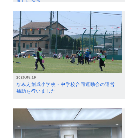
度）に採択
2026.05.19
なみえ創成小学校・中学校合同運動会の運営
補助を行いました