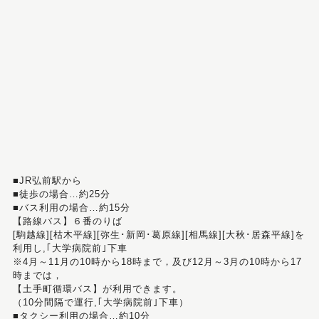
■JR弘前駅から
■徒歩の場合…約25分
■バス利用の場合…約15分
【路線バス】６番のりば
[駒越線][枯木平線][弥生･新岡･葛原線][相馬線][大秋･居森平線]を
利用し,｢大学病院前｣下車
※4月～11月の10時から18時まで，及び12月～3月の10時から17
時までは，
【土手町循環バス】が利用できます。
（10分間隔で運行,｢大学病院前｣下車）
■タクシー利用の場合…約10分