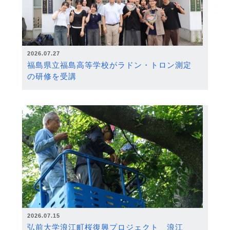
2026.07.27
福島県立福島高等学校がラドン・トロン測定
の研修を受講
2026.07.15
弘前大学浪江町桜復興プロジェクト 浪江