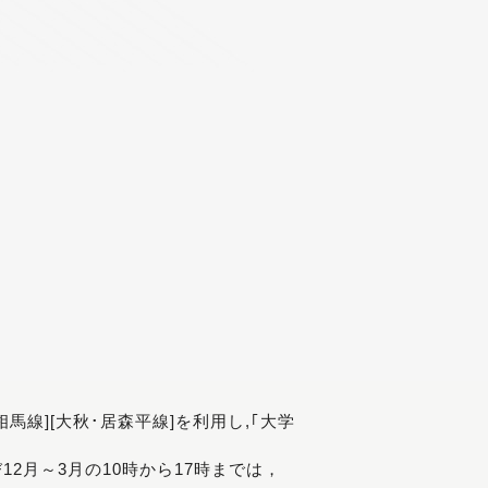
[相馬線][大秋･居森平線]を利用し,｢大学
び12月～3月の10時から17時までは，