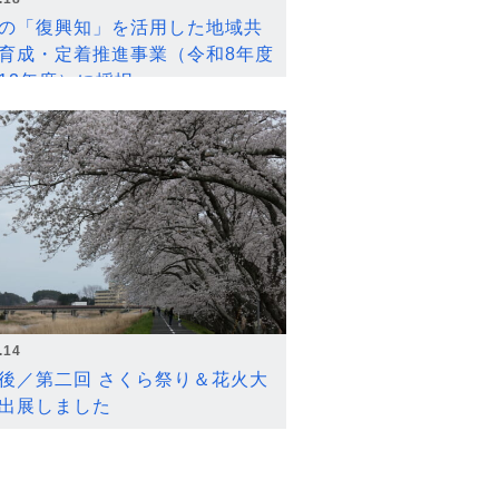
の「復興知」を活用した地域共
育成・定着推進事業（令和8年度
12年度）に採択
.14
後／第二回 さくら祭り＆花火大
出展しました