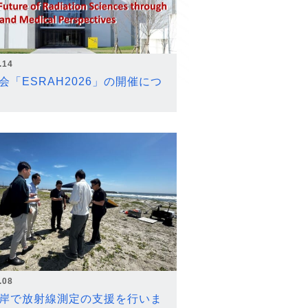
.14
会「ESRAH2026」の開催につ
.08
岸で放射線測定の支援を行いま