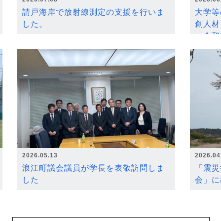
請戸海岸で放射線測定の支援を行いま
大学等
した。
創人材
～令和
2026.05.13
2026.04
浪江町議会議員が学長を表敬訪問しま
「震災
した
会」に