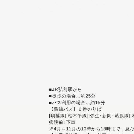
■JR弘前駅から
■徒歩の場合…約25分
■バス利用の場合…約15分
【路線バス】６番のりば
[駒越線][枯木平線][弥生･新岡･葛原線]
病院前｣下車
※4月～11月の10時から18時まで，及