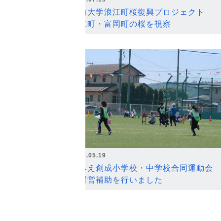
弘前大学浪江町桜復興プロジェクト
浪江町・富岡町の桜を視察
2026.05.19
なみえ創成小学校・中学校合同運動会
の運営補助を行いました