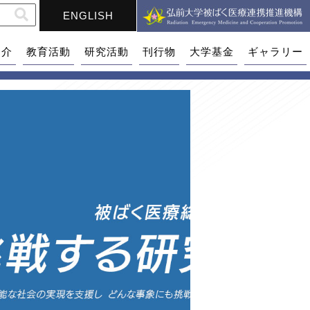
ENGLISH
紹介
教育活動
研究活動
刊行物
大学基金
ギャラリー