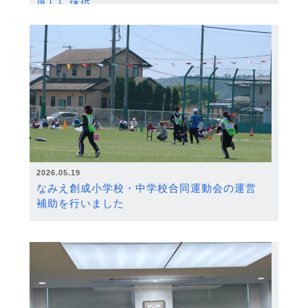
度）に採択
2026.05.19
なみえ創成小学校・中学校合同運動会の運営
補助を行いました