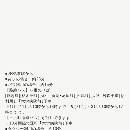
■JR弘前駅から
■徒歩の場合…約25分
■バス利用の場合…約15分
【路線バス】６番のりば
[駒越線][枯木平線][弥生･新岡･葛原線][相馬線][大秋･居森平線]を
利用し,｢大学病院前｣下車
※4月～11月の10時から18時まで，及び12月～3月の10時から17
時までは，
【土手町循環バス】が利用できます。
（10分間隔で運行,｢大学病院前｣下車）
■タクシー利用の場合…約10分