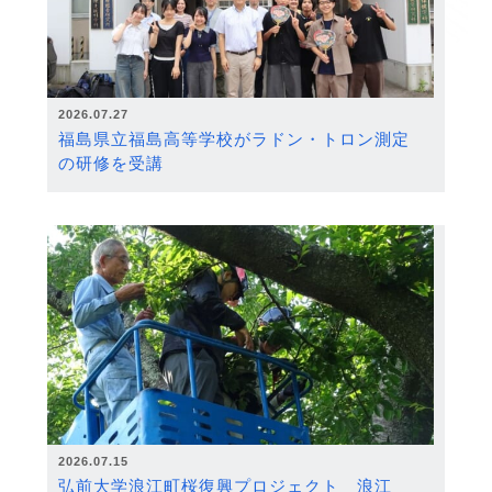
2026.07.27
福島県立福島高等学校がラドン・トロン測定
の研修を受講
2026.07.15
弘前大学浪江町桜復興プロジェクト 浪江