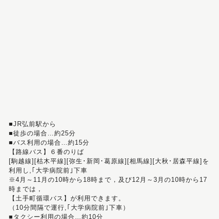
■JR弘前駅から
■徒歩の場合…約25分
■バス利用の場合…約15分
【路線バス】６番のりば
[駒越線][枯木平線][弥生･新岡･葛原線][相馬線][大秋･居森平線]を
利用し,｢大学病院前｣下車
※4月～11月の10時から18時まで，及び12月～3月の10時から17
時までは，
【土手町循環バス】が利用できます。
（10分間隔で運行,｢大学病院前｣下車）
■タクシー利用の場合…約10分