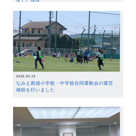
度）に採択
2026.05.19
なみえ創成小学校・中学校合同運動会の運営
補助を行いました