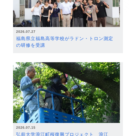
2026.07.27
福島県立福島高等学校がラドン・トロン測定
の研修を受講
2026.07.15
弘前大学浪江町桜復興プロジェクト 浪江