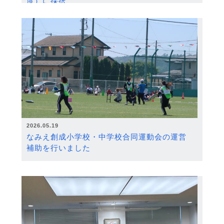
度）に採択
2026.05.19
なみえ創成小学校・中学校合同運動会の運営
補助を行いました