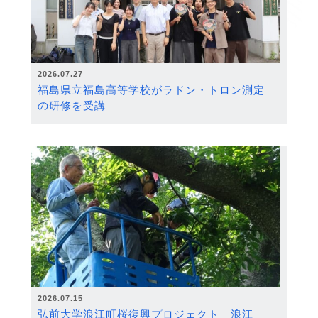
2026.07.27
福島県立福島高等学校がラドン・トロン測定
の研修を受講
2026.07.15
弘前大学浪江町桜復興プロジェクト 浪江