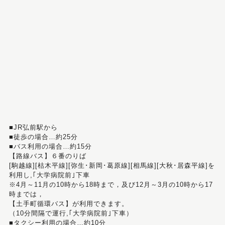
■JR弘前駅から
■徒歩の場合…約25分
■バス利用の場合…約15分
【路線バス】６番のりば
[駒越線][枯木平線][弥生･新岡･葛原線][相馬線][大秋･居森平線]を
利用し,｢大学病院前｣下車
※4月～11月の10時から18時まで，及び12月～3月の10時から17
時までは，
【土手町循環バス】が利用できます。
（10分間隔で運行,｢大学病院前｣下車）
■タクシー利用の場合…約10分