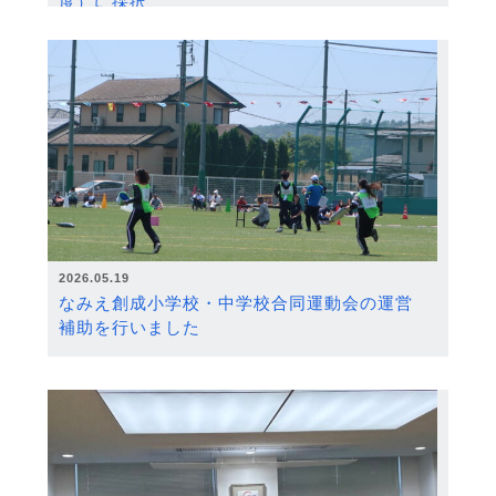
度）に採択
2026.05.19
なみえ創成小学校・中学校合同運動会の運営
補助を行いました