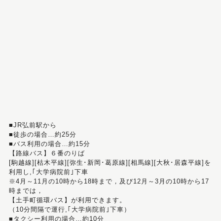
■JR弘前駅から
■徒歩の場合…約25分
■バス利用の場合…約15分
【路線バス】６番のりば
[駒越線][枯木平線][弥生･新岡･葛原線][相馬線][大秋･居森平線]を
利用し,｢大学病院前｣下車
※4月～11月の10時から18時まで，及び12月～3月の10時から17
時までは，
【土手町循環バス】が利用できます。
（10分間隔で運行,｢大学病院前｣下車）
■タクシー利用の場合…約10分