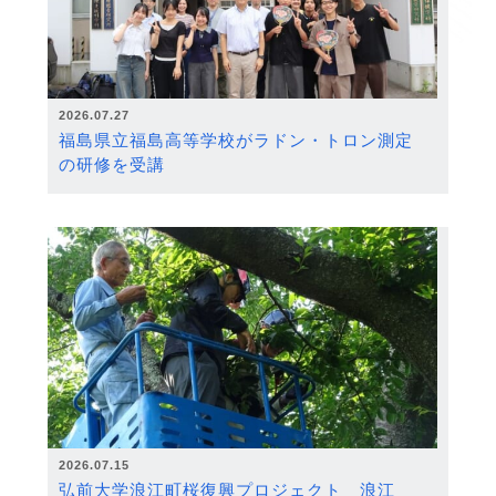
2026.07.27
福島県立福島高等学校がラドン・トロン測定
の研修を受講
2026.07.15
弘前大学浪江町桜復興プロジェクト 浪江