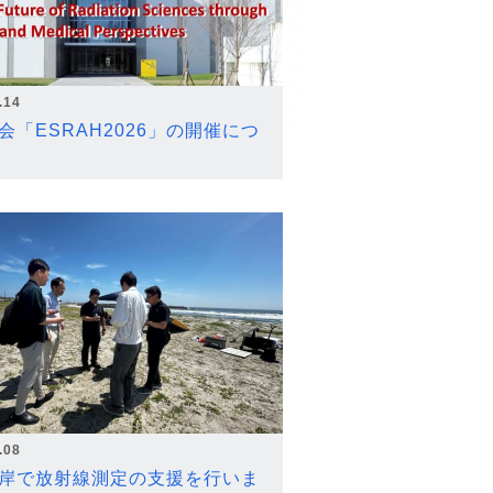
.14
会「ESRAH2026」の開催につ
.08
岸で放射線測定の支援を行いま