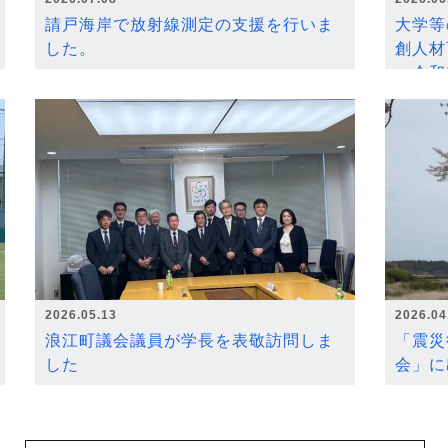
請戸海岸で放射線測定の支援を行いま
大学等
した。
創人材
～令和
2026.05.13
2026.04
浪江町議会議員が学長を表敬訪問しま
「震災
した
会」に