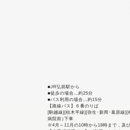
■JR弘前駅から
■徒歩の場合…約25分
■バス利用の場合…約15分
【路線バス】６番のりば
[駒越線][枯木平線][弥生･新岡･葛原線]
病院前｣下車
※4月～11月の10時から18時まで，及