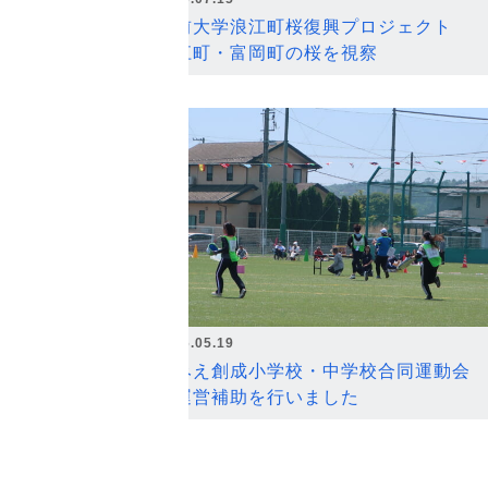
弘前大学浪江町桜復興プロジェクト
浪江町・富岡町の桜を視察
2026.05.19
なみえ創成小学校・中学校合同運動会
の運営補助を行いました