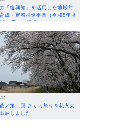
の「復興知」を活用した地域共
育成・定着推進事業（令和8年度
12年度）に採択
.14
後／第二回 さくら祭り＆花火大
出展しました