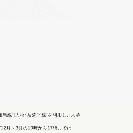
[相馬線][大秋･居森平線]を利用し,｢大学
び12月～3月の10時から17時までは，