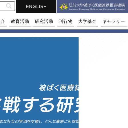
ENGLISH
紹介
教育活動
研究活動
刊行物
大学基金
ギャラリー