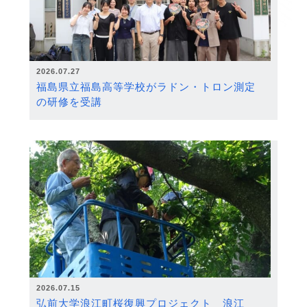
2026.07.27
福島県立福島高等学校がラドン・トロン測定
の研修を受講
2026.07.15
弘前大学浪江町桜復興プロジェクト 浪江