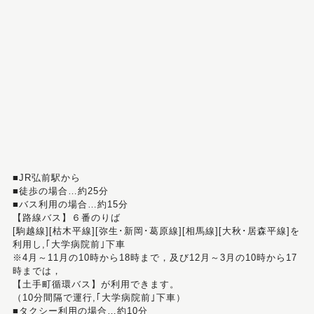
■JR弘前駅から
■徒歩の場合…約25分
■バス利用の場合…約15分
【路線バス】６番のりば
[駒越線][枯木平線][弥生･新岡･葛原線][相馬線][大秋･居森平線]を
利用し,｢大学病院前｣下車
※4月～11月の10時から18時まで，及び12月～3月の10時から17
時までは，
【土手町循環バス】が利用できます。
（10分間隔で運行,｢大学病院前｣下車）
■タクシー利用の場合…約10分