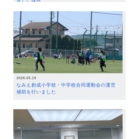
度）に採択
2026.05.19
なみえ創成小学校・中学校合同運動会の運営
補助を行いました