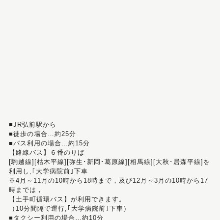
■JR弘前駅から
■徒歩の場合…約25分
■バス利用の場合…約15分
【路線バス】６番のりば
[駒越線][枯木平線][弥生･新岡･葛原線][相馬線][大秋･居森平線]を
利用し,｢大学病院前｣下車
※4月～11月の10時から18時まで，及び12月～3月の10時から17
時までは，
【土手町循環バス】が利用できます。
（10分間隔で運行,｢大学病院前｣下車）
■タクシー利用の場合…約10分