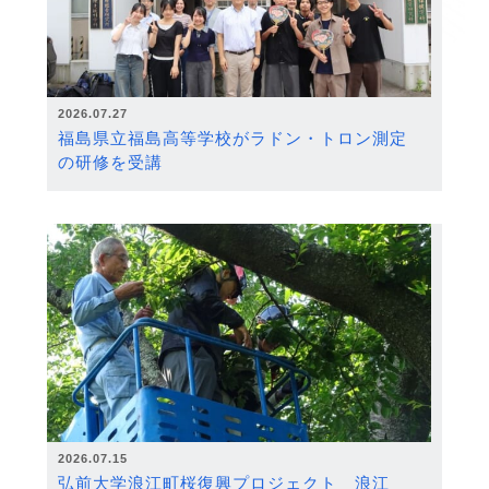
2026.07.27
福島県立福島高等学校がラドン・トロン測定
の研修を受講
2026.07.15
弘前大学浪江町桜復興プロジェクト 浪江