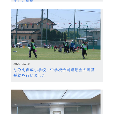
度）に採択
2026.05.19
なみえ創成小学校・中学校合同運動会の運営
補助を行いました