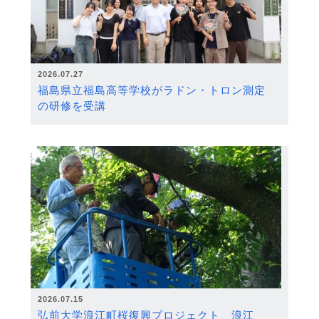
2026.07.27
福島県立福島高等学校がラドン・トロン測定
の研修を受講
2026.07.15
弘前大学浪江町桜復興プロジェクト 浪江