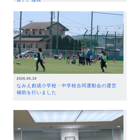
度）に採択
2026.05.19
なみえ創成小学校・中学校合同運動会の運営
補助を行いました