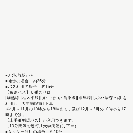
■JR弘前駅から
■徒歩の場合…約25分
■バス利用の場合…約15分
【路線バス】６番のりば
[駒越線][枯木平線][弥生･新岡･葛原線][相馬線][大秋･居森平線]を
利用し,｢大学病院前｣下車
※4月～11月の10時から18時まで，及び12月～3月の10時から17
時までは，
【土手町循環バス】が利用できます。
（10分間隔で運行,｢大学病院前｣下車）
■タクシー利用の場合…約10分