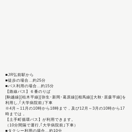
■JR弘前駅から
■徒歩の場合…約25分
■バス利用の場合…約15分
【路線バス】６番のりば
[駒越線][枯木平線][弥生･新岡･葛原線][相馬線][大秋･居森平線]を
利用し,｢大学病院前｣下車
※4月～11月の10時から18時まで，及び12月～3月の10時から17
時までは，
【土手町循環バス】が利用できます。
（10分間隔で運行,｢大学病院前｣下車）
■タクシー利用の場合…約10分