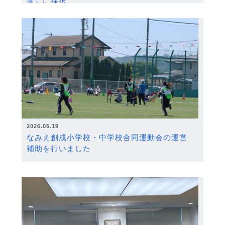
度）に採択
2026.05.19
なみえ創成小学校・中学校合同運動会の運営
補助を行いました