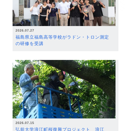
2026.07.27
福島県立福島高等学校がラドン・トロン測定
の研修を受講
2026.07.15
弘前大学浪江町桜復興プロジェクト 浪江