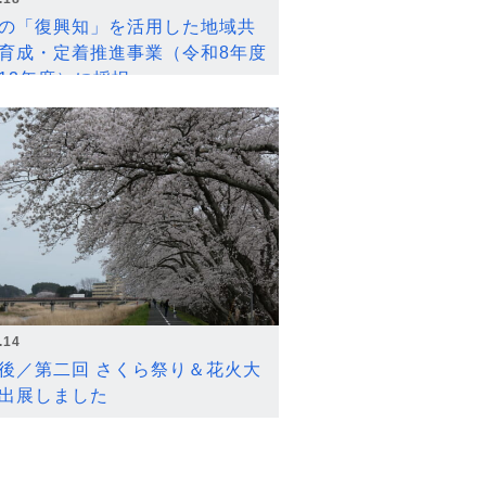
の「復興知」を活用した地域共
育成・定着推進事業（令和8年度
12年度）に採択
.14
後／第二回 さくら祭り＆花火大
出展しました