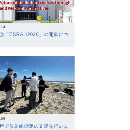
.14
会「ESRAH2026」の開催につ
.08
岸で放射線測定の支援を行いま