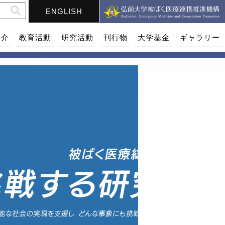
ENGLISH
紹介
教育活動
研究活動
刊行物
大学基金
ギャラリー