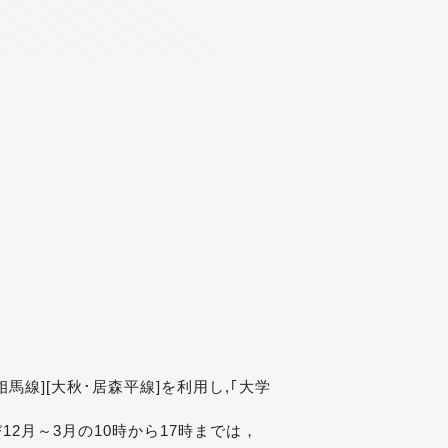
[相馬線][大秋･居森平線]を利用し,｢大学
び12月～3月の10時から17時までは，