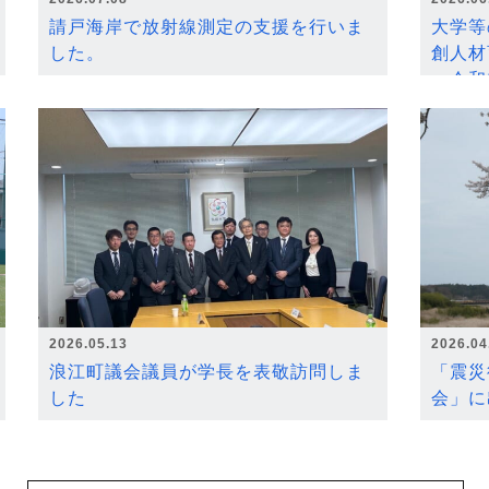
請戸海岸で放射線測定の支援を行いま
大学等
した。
創人材
～令和
2026.05.13
2026.04
浪江町議会議員が学長を表敬訪問しま
「震災
した
会」に