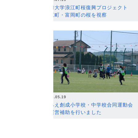
弘前大学浪江町桜復興プロジェクト
浪江町・富岡町の桜を視察
2026.05.19
なみえ創成小学校・中学校合同運動会
の運営補助を行いました