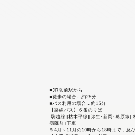
■JR弘前駅から
■徒歩の場合…約25分
■バス利用の場合…約15分
【路線バス】６番のりば
[駒越線][枯木平線][弥生･新岡･葛原線]
病院前｣下車
※4月～11月の10時から18時まで，及