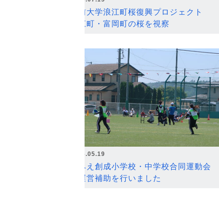
弘前大学浪江町桜復興プロジェクト
浪江町・富岡町の桜を視察
2026.05.19
なみえ創成小学校・中学校合同運動会
の運営補助を行いました