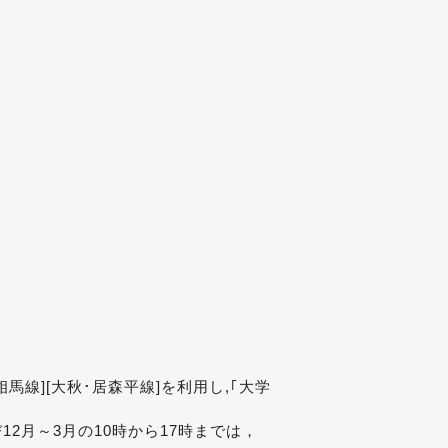
[相馬線][大秋･居森平線]を利用し,｢大学
び12月～3月の10時から17時までは，