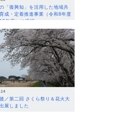
の「復興知」を活用した地域共
育成・定着推進事業（令和8年度
12年度）に採択
.14
後／第二回 さくら祭り＆花火大
出展しました