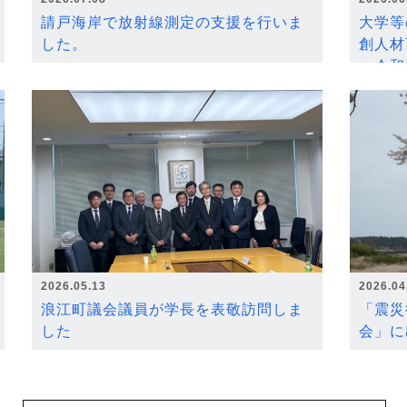
請戸海岸で放射線測定の支援を行いま
大学等
した。
創人材
～令和
2026.05.13
2026.04
浪江町議会議員が学長を表敬訪問しま
「震災
した
会」に