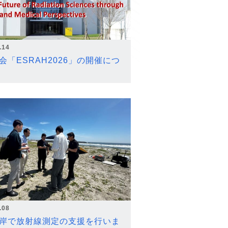
.14
会「ESRAH2026」の開催につ
.08
岸で放射線測定の支援を行いま