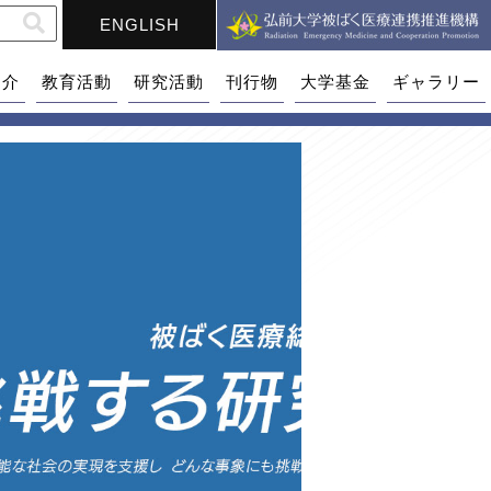
ENGLISH
紹介
教育活動
研究活動
刊行物
大学基金
ギャラリー