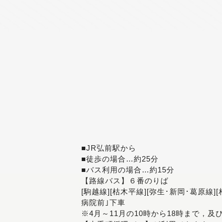
■JR弘前駅から
■徒歩の場合…約25分
■バス利用の場合…約15分
【路線バス】６番のりば
[駒越線][枯木平線][弥生･新岡･葛原線]
病院前｣下車
※4月～11月の10時から18時まで，及