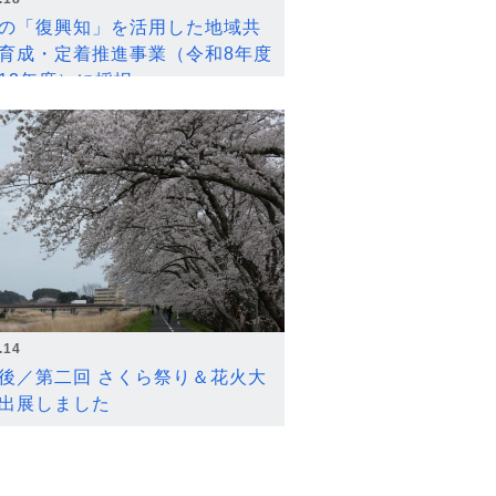
の「復興知」を活用した地域共
育成・定着推進事業（令和8年度
12年度）に採択
.14
後／第二回 さくら祭り＆花火大
出展しました