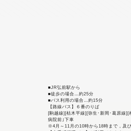
■JR弘前駅から
■徒歩の場合…約25分
■バス利用の場合…約15分
【路線バス】６番のりば
[駒越線][枯木平線][弥生･新岡･葛原線]
病院前｣下車
※4月～11月の10時から18時まで，及