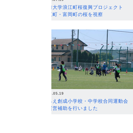
弘前大学浪江町桜復興プロジェクト
浪江町・富岡町の桜を視察
2026.05.19
なみえ創成小学校・中学校合同運動会
の運営補助を行いました