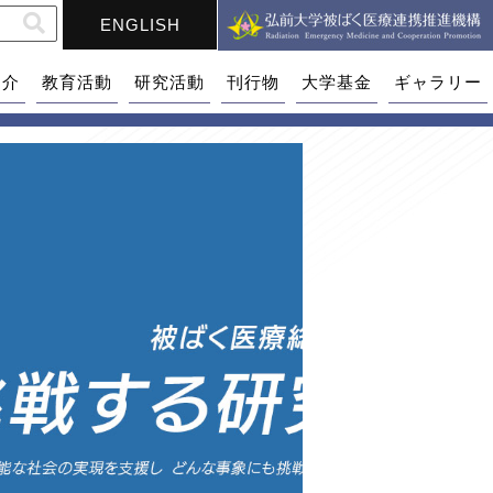
ENGLISH
紹介
教育活動
研究活動
刊行物
大学基金
ギャラリー