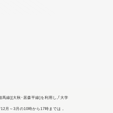
[相馬線][大秋･居森平線]を利用し,｢大学
び12月～3月の10時から17時までは，