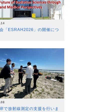
.14
会「ESRAH2026」の開催につ
.08
岸で放射線測定の支援を行いま