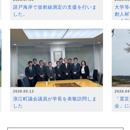
請戸海岸で放射線測定の支援を行いま
大学等
した。
創人材
～令和
2026.05.13
2026.04
浪江町議会議員が学長を表敬訪問しま
「震災
した
会」に