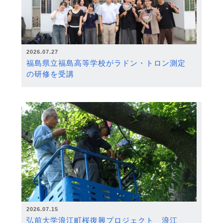
2026.07.27
福島県立福島高等学校がラドン・トロン測定
の研修を受講
2026.07.15
弘前大学浪江町桜復興プロジェクト 浪江