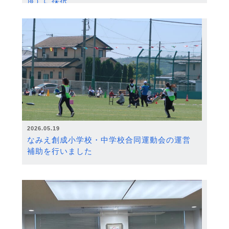
度）に採択
2026.05.19
なみえ創成小学校・中学校合同運動会の運営
補助を行いました