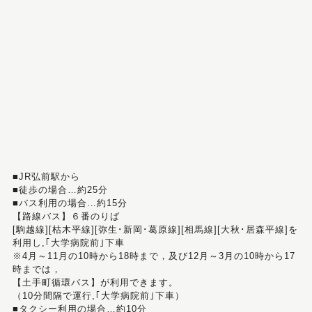
■JR弘前駅から
■徒歩の場合…約25分
■バス利用の場合…約15分
【路線バス】６番のりば
[駒越線][枯木平線][弥生･新岡･葛原線][相馬線][大秋･居森平線]を
利用し,｢大学病院前｣下車
※4月～11月の10時から18時まで，及び12月～3月の10時から17
時までは，
【土手町循環バス】が利用できます。
（10分間隔で運行,｢大学病院前｣下車）
■タクシー利用の場合…約10分