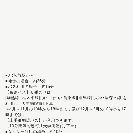
■JR弘前駅から
■徒歩の場合…約25分
■バス利用の場合…約15分
【路線バス】６番のりば
[駒越線][枯木平線][弥生･新岡･葛原線][相馬線][大秋･居森平線]を
利用し,｢大学病院前｣下車
※4月～11月の10時から18時まで，及び12月～3月の10時から17
時までは，
【土手町循環バス】が利用できます。
（10分間隔で運行,｢大学病院前｣下車）
■タクシー利用の場合…約10分