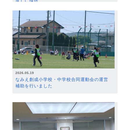
度）に採択
2026.05.19
なみえ創成小学校・中学校合同運動会の運営
補助を行いました