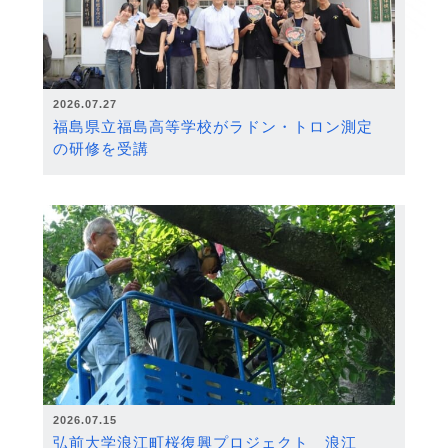
2026.07.27
福島県立福島高等学校がラドン・トロン測定
の研修を受講
2026.07.15
弘前大学浪江町桜復興プロジェクト 浪江