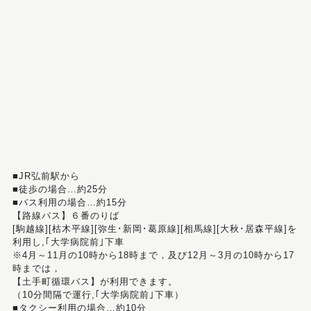
■JR弘前駅から
■徒歩の場合…約25分
■バス利用の場合…約15分
【路線バス】６番のりば
[駒越線][枯木平線][弥生･新岡･葛原線][相馬線][大秋･居森平線]を
利用し,｢大学病院前｣下車
※4月～11月の10時から18時まで，及び12月～3月の10時から17
時までは，
【土手町循環バス】が利用できます。
（10分間隔で運行,｢大学病院前｣下車）
■タクシー利用の場合…約10分