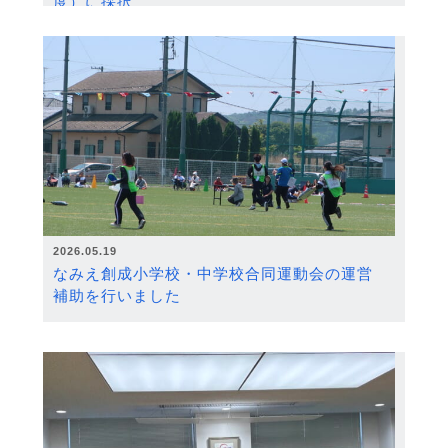
度）に採択
2026.05.19
なみえ創成小学校・中学校合同運動会の運営
補助を行いました