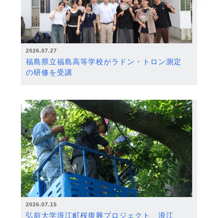
2026.07.27
福島県立福島高等学校がラドン・トロン測定
の研修を受講
2026.07.15
弘前大学浪江町桜復興プロジェクト 浪江