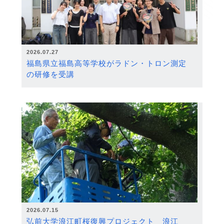
2026.07.27
福島県立福島高等学校がラドン・トロン測定
の研修を受講
2026.07.15
弘前大学浪江町桜復興プロジェクト 浪江