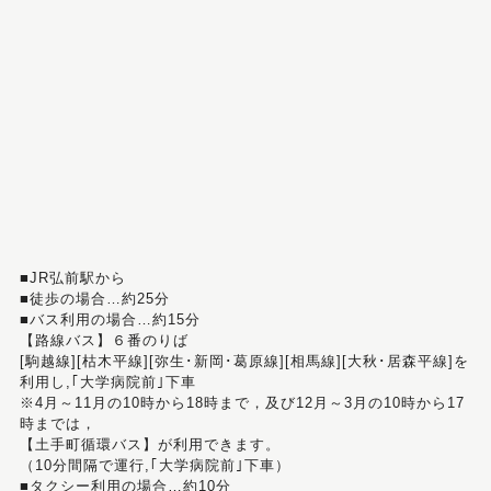
■JR弘前駅から
■徒歩の場合…約25分
■バス利用の場合…約15分
【路線バス】６番のりば
[駒越線][枯木平線][弥生･新岡･葛原線][相馬線][大秋･居森平線]を
利用し,｢大学病院前｣下車
※4月～11月の10時から18時まで，及び12月～3月の10時から17
時までは，
【土手町循環バス】が利用できます。
（10分間隔で運行,｢大学病院前｣下車）
■タクシー利用の場合…約10分