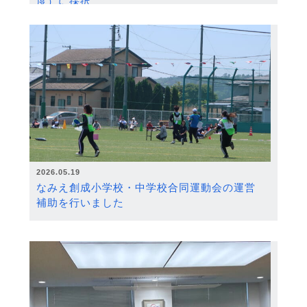
度）に採択
2026.05.19
なみえ創成小学校・中学校合同運動会の運営
補助を行いました