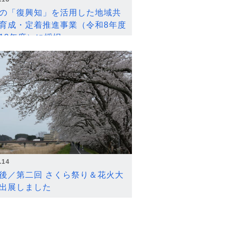
の「復興知」を活用した地域共
育成・定着推進事業（令和8年度
12年度）に採択
.14
後／第二回 さくら祭り＆花火大
出展しました