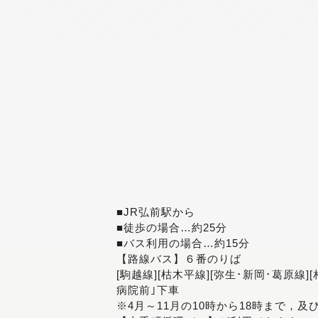
■JR弘前駅から
■徒歩の場合…約25分
■バス利用の場合…約15分
【路線バス】６番のりば
[駒越線][枯木平線][弥生･新岡･葛原線]
病院前｣下車
※4月～11月の10時から18時まで，及