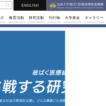
ENGLISH
紹介
教育活動
研究活動
刊行物
大学基金
ギャラリー