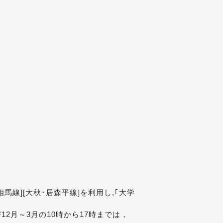
[相馬線][大秋･居森平線]を利用し,｢大学
び12月～3月の10時から17時までは，