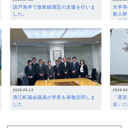
請戸海岸で放射線測定の支援を行いま
大学等
した。
創人材
～令和
2026.05.13
2026.04
浪江町議会議員が学長を表敬訪問しま
「震災
した
会」に