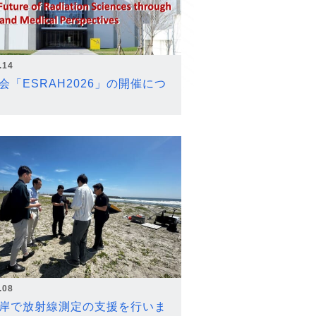
.14
会「ESRAH2026」の開催につ
.08
岸で放射線測定の支援を行いま