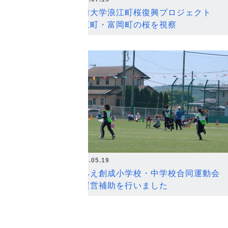
弘前大学浪江町桜復興プロジェクト
浪江町・富岡町の桜を視察
2026.05.19
なみえ創成小学校・中学校合同運動会
の運営補助を行いました