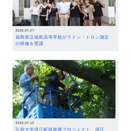
2026.07.27
福島県立福島高等学校がラドン・トロン測定
の研修を受講
2026.07.15
弘前大学浪江町桜復興プロジェクト 浪江