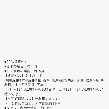
■JR弘前駅から
■徒歩の場合…約25分
■バス利用の場合…約15分
【路線バス】６番のりば
[駒越線][枯木平線][弥生･新岡･葛原線][相馬線][大秋･居森平線]を
利用し,｢大学病院前｣下車
※4月～11月の10時から18時まで，及び12月～3月の10時から17
時までは，
【土手町循環バス】が利用できます。
（10分間隔で運行,｢大学病院前｣下車）
■タクシー利用の場合…約10分