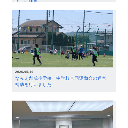
度）に採択
2026.05.19
なみえ創成小学校・中学校合同運動会の運営
補助を行いました