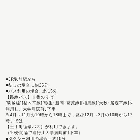
■JR弘前駅から
■徒歩の場合…約25分
■バス利用の場合…約15分
【路線バス】６番のりば
[駒越線][枯木平線][弥生･新岡･葛原線][相馬線][大秋･居森平線]を
利用し,｢大学病院前｣下車
※4月～11月の10時から18時まで，及び12月～3月の10時から17
時までは，
【土手町循環バス】が利用できます。
（10分間隔で運行,｢大学病院前｣下車）
■タクシー利用の場合…約10分