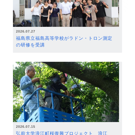
2026.07.27
福島県立福島高等学校がラドン・トロン測定
の研修を受講
2026.07.15
弘前大学浪江町桜復興プロジェクト 浪江