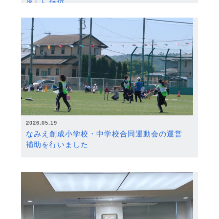
度）に採択
2026.05.19
なみえ創成小学校・中学校合同運動会の運営
補助を行いました