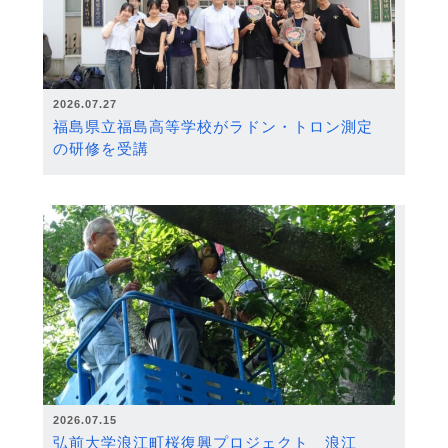
2026.07.27
福島県立福島高等学校がラドン・トロン測定
の研修を受講
2026.07.15
弘前大学浪江町桜復興プロジェクト 浪江