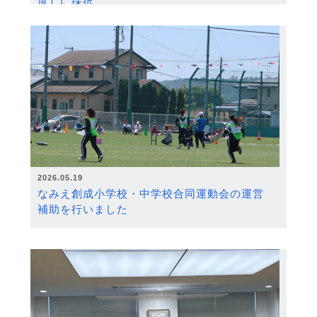
度）に採択
2026.05.19
なみえ創成小学校・中学校合同運動会の運営
補助を行いました