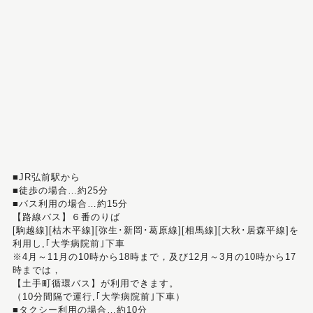
■JR弘前駅から
■徒歩の場合…約25分
■バス利用の場合…約15分
【路線バス】６番のりば
[駒越線][枯木平線][弥生･新岡･葛原線][相馬線][大秋･居森平線]を
利用し,｢大学病院前｣下車
※4月～11月の10時から18時まで，及び12月～3月の10時から17
時までは，
【土手町循環バス】が利用できます。
（10分間隔で運行,｢大学病院前｣下車）
■タクシー利用の場合…約10分