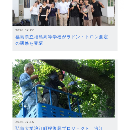
2026.07.27
福島県立福島高等学校がラドン・トロン測定
の研修を受講
2026.07.15
弘前大学浪江町桜復興プロジェクト 浪江