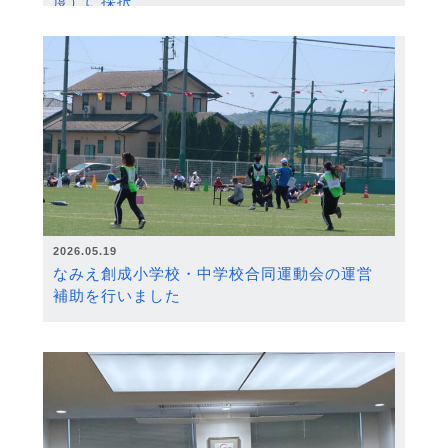
度）に採択
2026.05.19
なみえ創成小学校・中学校合同運動会の運営
補助を行いました