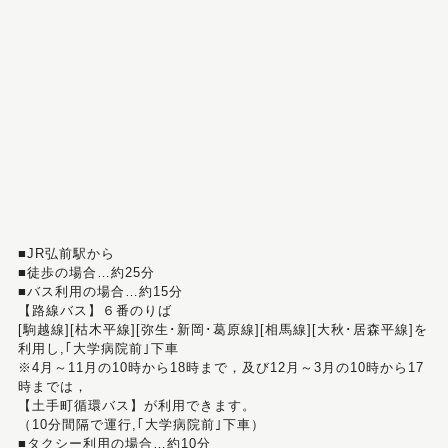
■JR弘前駅から
■徒歩の場合…約25分
■バス利用の場合…約15分
【路線バス】６番のりば
[駒越線][枯木平線][弥生･新岡･葛原線][相馬線][大秋･居森平線]を
利用し,｢大学病院前｣下車
※4月～11月の10時から18時まで，及び12月～3月の10時から17
時までは，
【土手町循環バス】が利用できます。
（10分間隔で運行,｢大学病院前｣下車）
■タクシー利用の場合…約10分